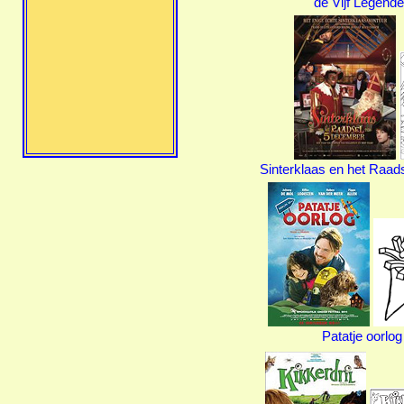
de Vijf Legend
Sinterklaas en het Raad
Patatje oorlog