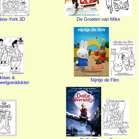
New-York 3D
De Groeten van Mike
rklaas &
Nijntje de Film
eelgoeddokter