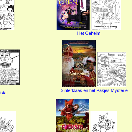
Het Geheim
Sinterklaas en het Pakjes Mysterie
stal