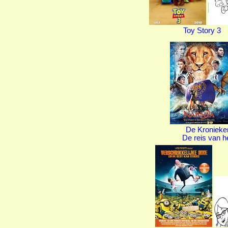
Toy Story 3
De Kronieke
De reis van h