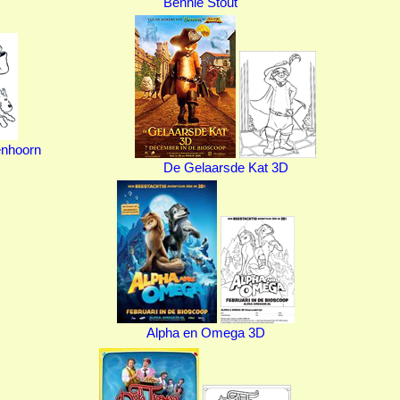
Bennie Stout
enhoorn
De Gelaarsde Kat 3D
Alpha en Omega 3D