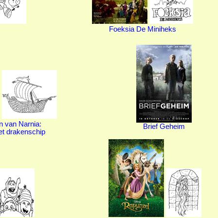
Foeksia De Miniheks
n van Narnia:
Brief Geheim
et drakenschip