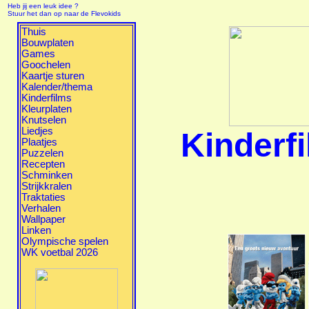
Heb jij een leuk idee ?
Stuur het dan op naar de Flevokids
Thuis
Bouwplaten
Games
Goochelen
Kaartje sturen
Kalender/thema
Kinderfilms
Kleurplaten
Knutselen
Liedjes
Kinderf
Plaatjes
Puzzelen
Recepten
Schminken
Strijkkralen
Traktaties
Verhalen
Wallpaper
Linken
Olympische spelen
WK voetbal 2026