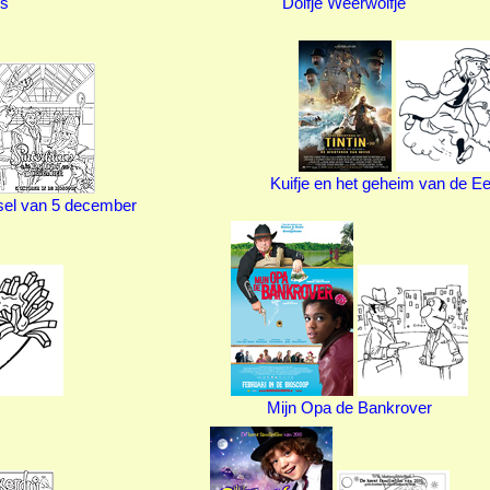
es
Dolfje Weerwolfje
Kuifje en het geheim van de E
sel van 5 december
Mijn Opa de Bankrover