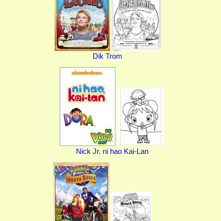
Dik Trom
Nick Jr. ni hao Kai-Lan