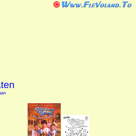
aten
aan