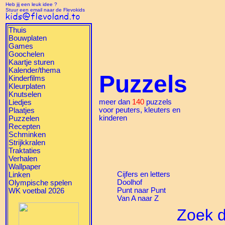
Heb jij een leuk idee ?
Stuur een email naar de Flevokids
Thuis
Bouwplaten
Games
Goochelen
Kaartje sturen
Kalender/thema
Puzzels
Kinderfilms
Kleurplaten
Knutselen
meer dan
140
puzzels
Liedjes
voor peuters, kleuters en
Plaatjes
kinderen
Puzzelen
Recepten
Schminken
Strijkkralen
Traktaties
Verhalen
Wallpaper
Cijfers en letters
Linken
Doolhof
Olympische spelen
Punt naar Punt
WK voetbal 2026
Van A naar Z
Zoek d