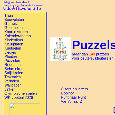
Heb jij een leuk idee ?
Stuur een email naar de Flevokids
Thuis
Bouwplaten
Games
Goochelen
Kaartje sturen
Kalender/thema
Kinderfilms
Puzzel
Kleurplaten
Knutselen
Liedjes
meer dan
140
puzzels
Plaatjes
voor peuters, kleuters en
Puzzelen
Recepten
Schminken
Strijkkralen
Traktaties
Verhalen
Wallpaper
Cijfers en letters
Linken
Doolhof
Olympische spelen
Punt naar Punt
WK voetbal 2026
Van A naar Z