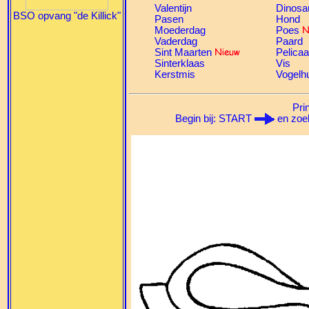
Valentijn
Dinosa
BSO opvang "de Killick"
Pasen
Hond
Moederdag
Poes
Vaderdag
Paard
Sint Maarten
Pelica
Sinterklaas
Vis
Kerstmis
Vogelhu
Prin
Begin bij: START
en zoek