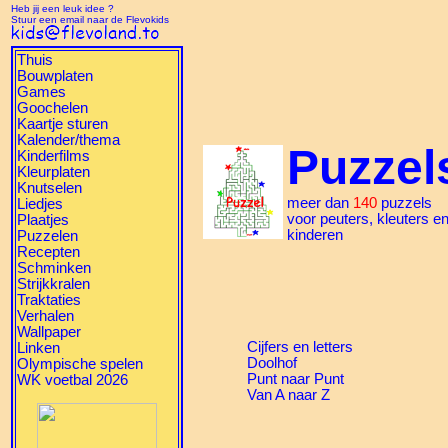
Heb jij een leuk idee ?
Stuur een email naar de Flevokids
Thuis
Bouwplaten
Games
Goochelen
Kaartje sturen
Kalender/thema
Puzzel
Kinderfilms
Kleurplaten
Knutselen
meer dan
140
puzzels
Liedjes
voor peuters, kleuters e
Plaatjes
kinderen
Puzzelen
Recepten
Schminken
Strijkkralen
Traktaties
Verhalen
Wallpaper
Cijfers en letters
Linken
Doolhof
Olympische spelen
Punt naar Punt
WK voetbal 2026
Van A naar Z