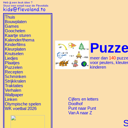
Heb jij een leuk idee ?
Stuur een email naar de Flevokids
Thuis
Bouwplaten
Games
Goochelen
Kaartje sturen
Kalender/thema
Puzze
Kinderfilms
Kleurplaten
Knutselen
meer dan
140
puzze
Liedjes
voor peuters, kleute
Plaatjes
kinderen
Puzzelen
Recepten
Schminken
Strijkkralen
Traktaties
Verhalen
Wallpaper
Cijfers en letters
Linken
Doolhof
Olympische spelen
Punt naar Punt
WK voetbal 2026
Van A naar Z