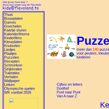
Heb jij een leuk idee ?
Stuur een email naar de Flevokids
Thuis
Bouwplaten
Games
Goochelen
Kaartje sturen
Kalender/thema
Puzze
Kinderfilms
Kleurplaten
Knutselen
meer dan
140
puzze
Liedjes
voor peuters, kleute
Plaatjes
kinderen
Puzzelen
Recepten
Schminken
Strijkkralen
Traktaties
Verhalen
Wallpaper
Cijfers en letters
Linken
Doolhof
Olympische spelen
Punt naar Punt
WK voetbal 2026
Van A naar Z
Ke