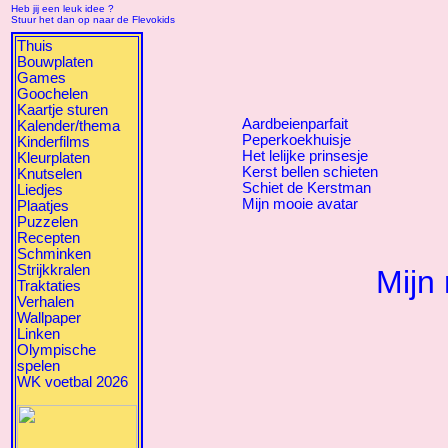
Heb jij een leuk idee ?
Stuur het dan op naar de Flevokids
Thuis
Bouwplaten
Games
Goochelen
Kaartje sturen
Aardbeienparfait
Kalender/thema
Peperkoekhuisje
Kinderfilms
Het lelijke prinsesje
Kleurplaten
Kerst bellen schieten
Knutselen
Schiet de Kerstman
Liedjes
Mijn mooie avatar
Plaatjes
Puzzelen
Recepten
Schminken
Strijkkralen
Mijn
Traktaties
Verhalen
Wallpaper
Linken
Olympische
spelen
WK voetbal 2026