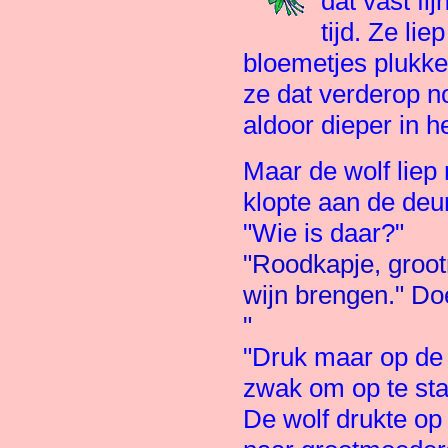
dat vast fi
tijd. Ze li
bloemetjes plukke
ze dat verderop n
aldoor dieper in h
Maar de wolf liep
klopte aan de deur
"Wie is daar?"
"Roodkapje, groot
wijn brengen." D
"
"Druk maar op de k
zwak om op te sta
De wolf drukte op