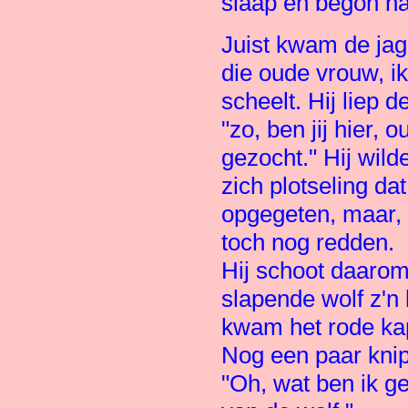
slaap en begon ha
Juist kwam de jage
die oude vrouw, ik
scheelt. Hij liep 
"zo, ben jij hier, o
gezocht." Hij wild
zich plotseling d
opgegeten, maar, 
toch nog redden.
Hij schoot daaro
slapende wolf z'n
kwam het rode kap
Nog een paar knip
"Oh, wat ben ik g