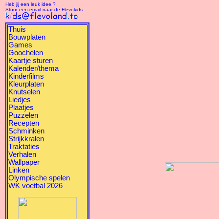
Heb jij een leuk idee ?
Stuur een email naar de Flevokids
Thuis
Bouwplaten
Games
Goochelen
Kaartje sturen
Kalender/thema
Kinderfilms
Kleurplaten
Knutselen
Liedjes
Plaatjes
Puzzelen
Recepten
Schminken
Strijkkralen
Traktaties
Verhalen
Wallpaper
Linken
Olympische spelen
WK voetbal 2026