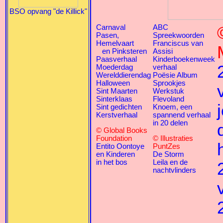
BSO opvang "de Killick"
Carnaval
ABC
Pasen,
Spreekwoorden
Hemelvaart
Franciscus van
en Pinksteren
Assisi
Paasverhaal
Kinderboekenweek
Moederdag
verhaal
Werelddierendag
Poësie Album
Halloween
Sprookjes
Sint Maarten
Werkstuk
Sinterklaas
Flevoland
Sint gedichten
Knoem, een
Kerstverhaal
spannend verhaal
in 20 delen
© Global Books
Foundation
© Illustraties
Entito Oontoye
PuntZes
en Kinderen
De Storm
in het bos
Leila en de
nachtvlinders