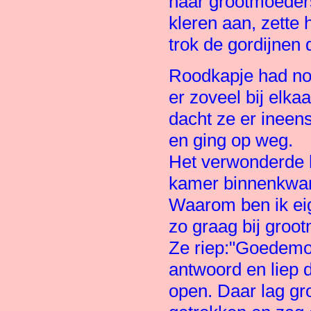
naar grootmoeders
kleren aan, zette 
trok de gordijnen d
Roodkapje had nog
er zoveel bij elka
dacht ze er ineen
en ging op weg.
Het verwonderde h
kamer binnenkwam,
Waarom ben ik eig
zo graag bij groo
Ze riep:"Goedemo
antwoord en liep 
open. Daar lag gr