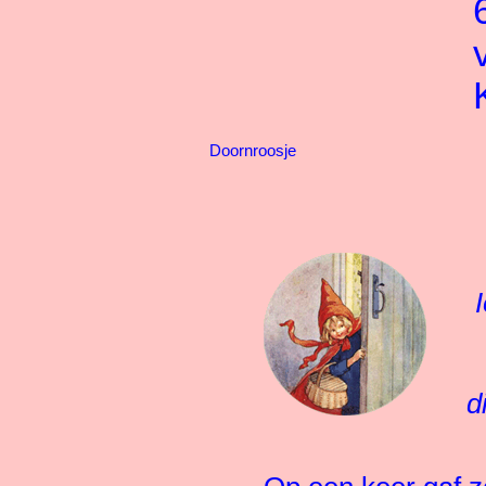
Doornroosje
d