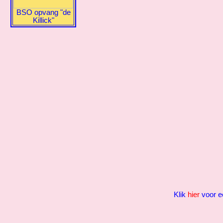
BSO opvang "de
Killick"
Klik
hier
voor ee