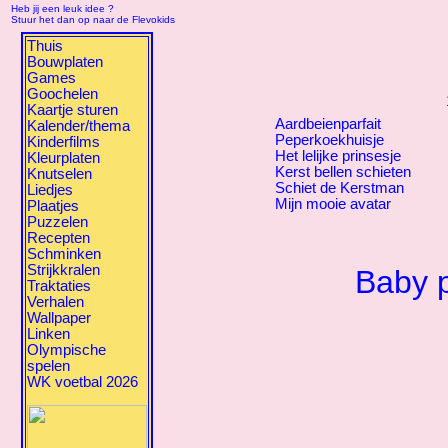
Heb jij een leuk idee ?
Stuur het dan op naar de Flevokids
Thuis
Bouwplaten
Games
Goochelen
Kaartje sturen
Aardbeienparfait
Kalender/thema
Peperkoekhuisje
Kinderfilms
Het lelijke prinsesje
Kleurplaten
Kerst bellen schieten
Knutselen
Schiet de Kerstman
Liedjes
Mijn mooie avatar
Plaatjes
Puzzelen
Recepten
Schminken
Strijkkralen
Baby 
Traktaties
Verhalen
Wallpaper
Linken
Olympische
spelen
WK voetbal 2026