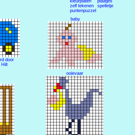
kleurplaten
plaatjes
zelf tekenen
spelletje
puntenpuzzel
baby
rd door
 Hilt
ooievaar