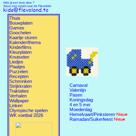
Heb jij een leuk idee ?
Stuur een email naar de Flevokids
Thuis
Bouwplaten
Games
Goochelen
Kaartje sturen
Kalender/thema
Kinderfilms
Kleurplaten
Knutselen
Liedjes
Plaatjes
Puzzelen
Recepten
Schminken
Carnaval
Strijkkralen
Valentijn
Traktaties
Pasen
Verhalen
Koningsdag
Wallpaper
4 en 5 mei
Linken
Moederdag
Olympische spelen
Hemelvaart/Pinksteren
WK voetbal 2026
Ramadan/Suikerfeest