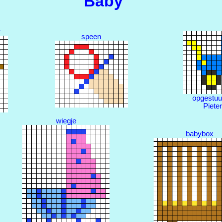
Baby
y
speen
opgestuu
Pieter
wiegje
babybox