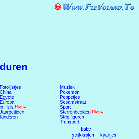
duren
Fotolijstjes
Muziek
China
Pokemon
Egypte
Poppetjes
Europa
Sesamstraat
in Huis
Sport
Jaargetijden
Sterrenbeelden
Kinderen
Strip figuren
Transport
baby
strijkkralen
kaartjes