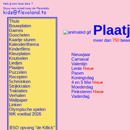
Heb jij een leuk idee ?
Stuur een email naar de Flevokids
Thuis
Plaat
Bouwplaten
Games
Goochelen
Kaartje sturen
meer dan
750
beweg
Kalender/thema
Kinderfilms
Kleurplaten
Nieuwjaar
Knutselen
Carnaval
Liedjes
Valentijn
Plaatjes
Lente
Puzzelen
Pasen
Recepten
Koningsdag
Schminken
4 en 5 Mei
Strijkkralen
Moederdag
Traktaties
Pinksteren
Verhalen
Vaderdag
Wallpaper
Linken
Olympische spelen
WK voetbal 2026
BSO opvang "de Killick"