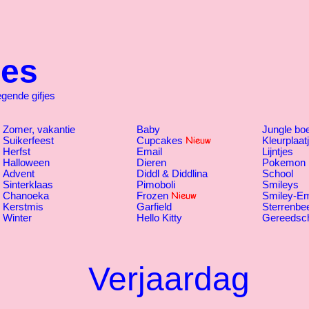
jes
ende gifjes
Zomer, vakantie
Baby
Jungle bo
Suikerfeest
Cupcakes
Kleurplaat
Herfst
Email
Lijntjes
Halloween
Dieren
Pokemon
Advent
Diddl & Diddlina
School
Sinterklaas
Pimoboli
Smileys
Chanoeka
Frozen
Smiley-Em
Kerstmis
Garfield
Sterrenbe
Winter
Hello Kitty
Gereedsc
Verjaardag