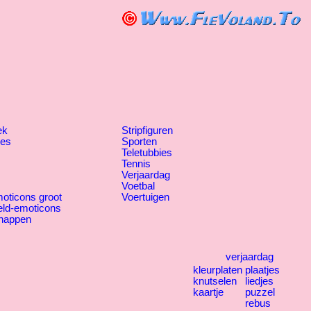
ek
Stripfiguren
jes
Sporten
Teletubbies
Tennis
Verjaardag
Voetbal
oticons groot
Voertuigen
eld-emoticons
happen
verjaardag
kleurplaten
plaatjes
knutselen
liedjes
kaartje
puzzel
rebus