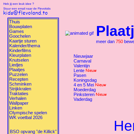
Heb jij een leuk idee ?
Stuur een email naar de Flevokids
Thuis
Plaat
Bouwplaten
Games
Goochelen
Kaartje sturen
meer dan
750
beweg
Kalender/thema
Kinderfilms
Kleurplaten
Nieuwjaar
Knutselen
Carnaval
Liedjes
Valentijn
Plaatjes
Lente
Puzzelen
Pasen
Recepten
Koningsdag
Schminken
4 en 5 Mei
Strijkkralen
Moederdag
Traktaties
Pinksteren
Verhalen
Vaderdag
Wallpaper
Linken
Olympische spelen
WK voetbal 2026
Hem
BSO opvang "de Killick"