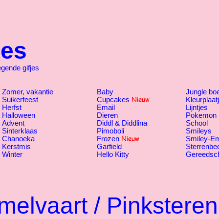
jes
ende gifjes
Zomer, vakantie
Baby
Jungle bo
Suikerfeest
Cupcakes
Kleurplaat
Herfst
Email
Lijntjes
Halloween
Dieren
Pokemon
Advent
Diddl & Diddlina
School
Sinterklaas
Pimoboli
Smileys
Chanoeka
Frozen
Smiley-Em
Kerstmis
Garfield
Sterrenbe
Winter
Hello Kitty
Gereedsc
elvaart / Pinksteren