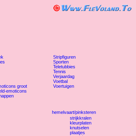
ek
Stripfiguren
jes
Sporten
Teletubbies
Tennis
Verjaardag
Voetbal
oticons groot
Voertuigen
eld-emoticons
happen
hemelvaart/pinksteren
strijkkralen
kleurplaten
knutselen
plaatjes