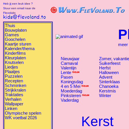
Heb jij een leuk idee ?
Stuur een email naar de
Flevokids
Thuis
P
Bouwplaten
Games
Goochelen
Kaartje sturen
meer
Kalender/thema
Kinderfilms
Kleurplaten
Nieuwjaar
Zomer, vakanti
Knutselen
Carnaval
Suikerfeest
Liedjes
Valentijn
Herfst
Plaatjes
Lente
Halloween
Puzzelen
Pasen
Advent
Recepten
Koningsdag
Sinterklaas
Schminken
4 en 5 Mei
Chanoeka
Strijkkralen
Moederdag
Kerstmis
Traktaties
Pinksteren
Winter
Verhalen
Vaderdag
Wallpaper
Linken
Olympische spelen
Kerst
WK voetbal 2026