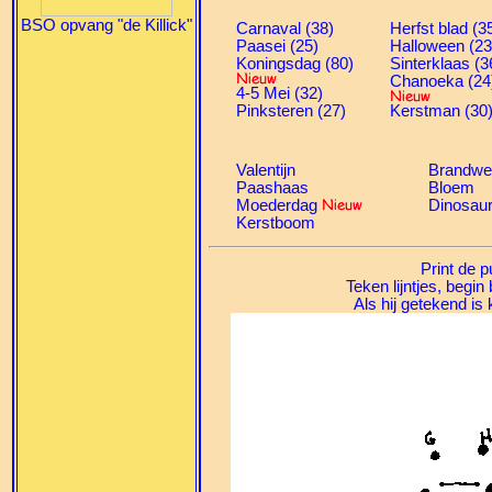
BSO opvang "de Killick"
Carnaval (38)
Herfst blad (3
Paasei (25)
Halloween (23
Koningsdag (80)
Sinterklaas (3
Chanoeka (24
4-5 Mei (32)
Pinksteren (27)
Kerstman (30
Valentijn
Brandwe
Paashaas
Bloem
Moederdag
Dinosau
Kerstboom
Print de p
Teken lijntjes, begin
Als hij getekend is