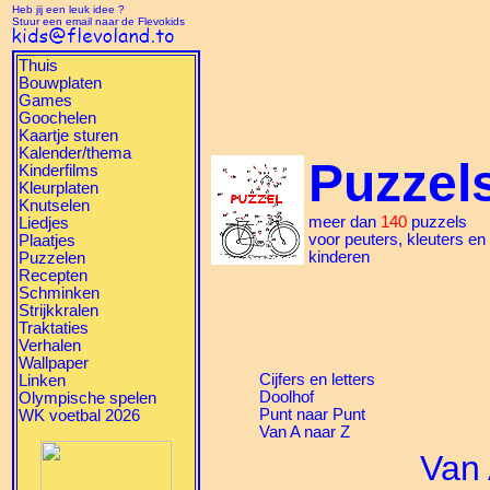
Heb jij een leuk idee ?
Stuur een email naar de Flevokids
Thuis
Bouwplaten
Games
Goochelen
Kaartje sturen
Kalender/thema
Puzzel
Kinderfilms
Kleurplaten
Knutselen
meer dan
140
puzzels
Liedjes
voor peuters, kleuters en
Plaatjes
kinderen
Puzzelen
Recepten
Schminken
Strijkkralen
Traktaties
Verhalen
Wallpaper
Cijfers en letters
Linken
Doolhof
Olympische spelen
Punt naar Punt
WK voetbal 2026
Van A naar Z
Van 