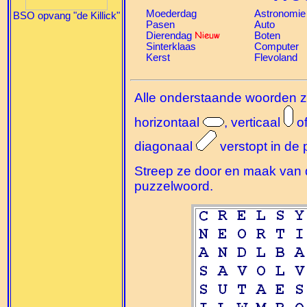
Moederdag
Astronomie
BSO opvang "de Killick"
Pasen
Auto
Dierendag
Boten
Sinterklaas
Computer
Kerst
Flevoland
Alle onderstaande woorden zi
horizontaal
, verticaal
o
diagonaal
verstopt in de 
Streep ze door en maak van d
puzzelwoord.