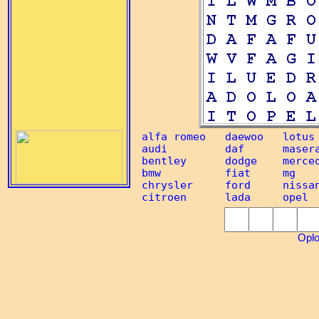
alfa romeo   daewoo   lotus 
audi         daf      masera
bentley      dodge    merced
bmw          fiat     mg    
chrysler     ford     nissan
Oplo