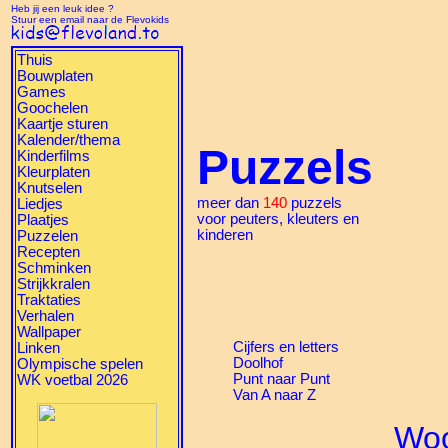
Heb jij een leuk idee ?
Stuur een email naar de Flevokids
Thuis
Bouwplaten
Games
Goochelen
Kaartje sturen
Kalender/thema
Puzzels
Kinderfilms
Kleurplaten
Knutselen
meer dan
140
puzzels
Liedjes
voor peuters, kleuters en
Plaatjes
kinderen
Puzzelen
Recepten
Schminken
Strijkkralen
Traktaties
Verhalen
Wallpaper
Cijfers en letters
Linken
Doolhof
Olympische spelen
Punt naar Punt
WK voetbal 2026
Van A naar Z
Woo