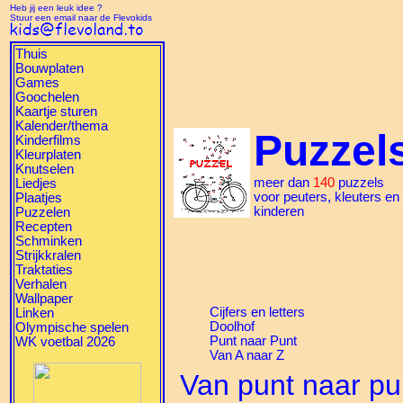
Heb jij een leuk idee ?
Stuur een email naar de Flevokids
Thuis
Bouwplaten
Games
Goochelen
Kaartje sturen
Kalender/thema
Puzzel
Kinderfilms
Kleurplaten
Knutselen
meer dan
140
puzzels
Liedjes
voor peuters, kleuters en
Plaatjes
kinderen
Puzzelen
Recepten
Schminken
Strijkkralen
Traktaties
Verhalen
Wallpaper
Cijfers en letters
Linken
Doolhof
Olympische spelen
Punt naar Punt
WK voetbal 2026
Van A naar Z
Van punt naar pu