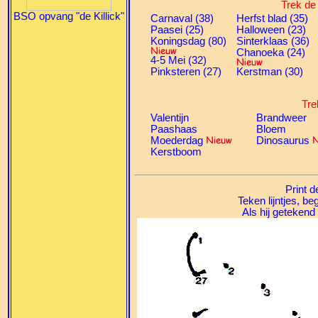
Trek de 
BSO opvang "de Killick"
Carnaval (38)
Herfst blad (35)
Paasei (25)
Halloween (23)
Koningsdag (80)
Sinterklaas (36)
Chanoeka (24)
4-5 Mei (32)
Pinksteren (27)
Kerstman (30)
Tre
Valentijn
Brandweer
Paashaas
Bloem
Moederdag
Dinosaurus
Kerstboom
Print d
Teken lijntjes, be
Als hij getekend