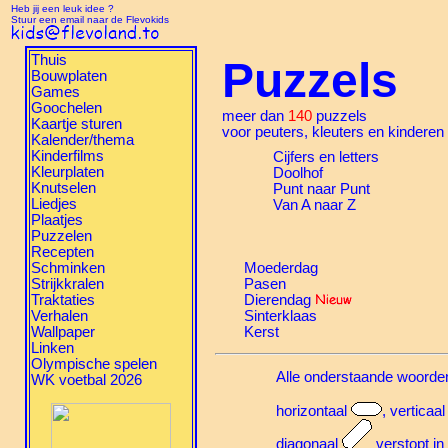
Heb jij een leuk idee ?
Stuur een email naar de Flevokids
Thuis
Puzzels
Bouwplaten
Games
Goochelen
meer dan
140
puzzels
Kaartje sturen
voor peuters, kleuters en kinderen
Kalender/thema
Kinderfilms
Cijfers en letters
Kleurplaten
Doolhof
Knutselen
Punt naar Punt
Liedjes
Van A naar Z
Plaatjes
Puzzelen
Recepten
Schminken
Moederdag
Strijkkralen
Pasen
Traktaties
Dierendag
Verhalen
Sinterklaas
Wallpaper
Kerst
Linken
Olympische spelen
Alle onderstaande woorden
WK voetbal 2026
horizontaal
, verticaa
diagonaal
verstopt in