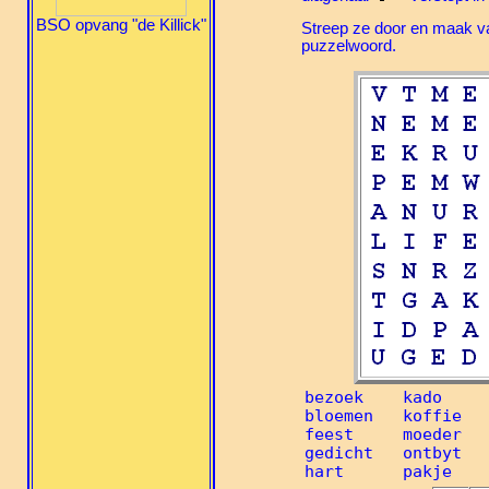
BSO opvang "de Killick"
Streep ze door en maak va
puzzelwoord.
bezoek    kado     
bloemen   koffie   
feest     moeder   
gedicht   ontbyt   