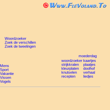
Woordzoeker
Zoek de verschillen
Zoek de tweelingen
moederdag
woordzoeker
kaartjes
strijkkralen
plaatjes
Mens
kleurplaten
doolhof
Sport
knutselen
verhaal
Vakantie
recepten
liedjes
Vissen
Vogels