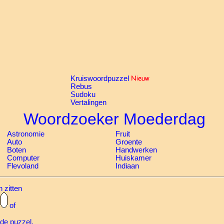
Kruiswoordpuzzel
Rebus
Sudoku
Vertalingen
Woordzoeker Moederdag
Astronomie
Fruit
Auto
Groente
Boten
Handwerken
Computer
Huiskamer
Flevoland
Indiaan
 zitten
l
of
 de puzzel.