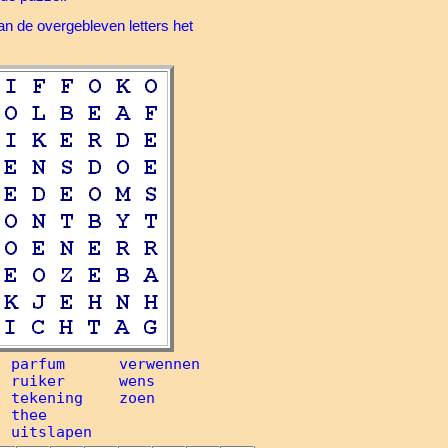
n de overgebleven letters het
 parfum      verwennen

 ruiker      wens

 tekening    zoen

 thee
