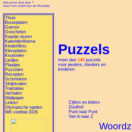
Heb jij een leuk idee ?
Stuur een email naar de Flevokids
Thuis
Bouwplaten
Games
Goochelen
Kaartje sturen
Kalender/thema
Puzzels
Kinderfilms
Kleurplaten
Knutselen
meer dan
140
puzzels
Liedjes
voor peuters, kleuters en
Plaatjes
kinderen
Puzzelen
Recepten
Schminken
Strijkkralen
Traktaties
Verhalen
Wallpaper
Cijfers en letters
Linken
Doolhof
Olympische spelen
Punt naar Punt
WK voetbal 2026
Van A naar Z
Woordz