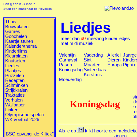
Heb jij een leuk idee ?
Stuur een email naar de Flevokids
Thuis
Liedjes
Bouwplaten
Games
Goochelen
meer dan
90
meezing kinderliedjes
Kaartje sturen
met midi muziek
Kalender/thema
Kinderfilms
Valentijn
Vaderdag
Allerlei
Jaarge
Kleurplaten
Carnaval
Sint
Dieren
Kinder
Knutselen
Pasen
Maarten
Europa
Pippi 
Liedjes
Koningsdag
Sinterklaas
Plaatjes
Kerstmis
Puzzelen
Moederdag
Recepten
Schminken
Strijkkralen
Traktaties
st
Verhalen
Koningsdag
kl
Wallpaper
kn
Linken
re
Olympische spelen
pl
WK voetbal 2026
Als je op
klikt hoor je een melodietj
BSO opvang "de Killick"
zingen.