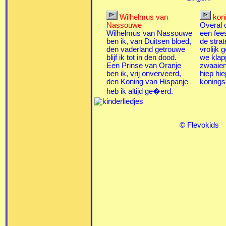
Wilhelmus van
kon
Nassouwe
Overal o
Wilhelmus van Nassouwe
een fees
ben ik, van Duitsen bloed,
de strat
den vaderland getrouwe
vrolijk 
blijf ik tot in den dood.
we klap
Een Prinse van Oranje
zwaaien
ben ik, vrij onverveerd,
hiep hie
den Koning van Hispanje
koning
heb ik altijd ge�erd.
© Flevokids