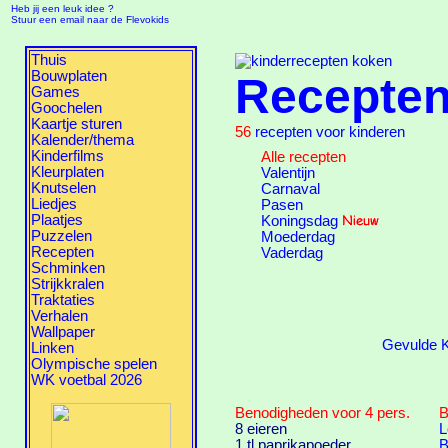
Heb jij een leuk idee ?
Stuur een email naar de Flevokids
Thuis
Bouwplaten
Recepte
Games
Goochelen
Kaartje sturen
56
recepten voor kinderen
Kalender/thema
Kinderfilms
Alle recepten
Kleurplaten
Valentijn
Knutselen
Carnaval
Liedjes
Pasen
Plaatjes
Koningsdag
Puzzelen
Moederdag
Recepten
Vaderdag
Schminken
Strijkkralen
Traktaties
Verhalen
Wallpaper
Gevulde K
Linken
Olympische spelen
WK voetbal 2026
Benodigheden voor 4 pers.
B
8 eieren
L
1 tl paprikapoeder
B