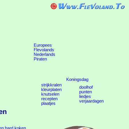
Europees
Flevolands
Nederlands
Piraten
Koningsdag
strijkkralen
doolhof
kleurplaten
punten
knutselen
liedjes
recepten
verjaardagen
plaatjes
en
ten hard koken.