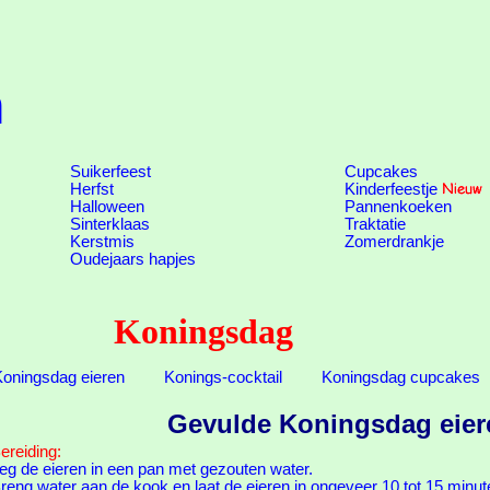
n
Suikerfeest
Cupcakes
Herfst
Kinderfeestje
Halloween
Pannenkoeken
Sinterklaas
Traktatie
Kerstmis
Zomerdrankje
Oudejaars hapjes
Koningsdag
oningsdag eieren
Konings-cocktail
Koningsdag cupcakes
Gevulde Koningsdag eier
ereiding:
eg de eieren in een pan met gezouten water.
reng water aan de kook en laat de eieren in ongeveer 10 tot 15 minu