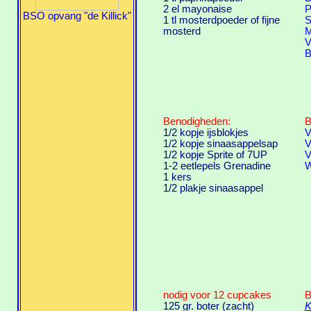
2 el mayonaise
P
BSO opvang "de Killick"
1 tl mosterdpoeder of fijne
S
mosterd
M
V
B
Benodigheden:
B
1/2 kopje ijsblokjes
V
1/2 kopje sinaasappelsap
V
1/2 kopje Sprite of 7UP
V
1-2 eetlepels Grenadine
W
1 kers
1/2 plakje sinaasappel
nodig voor 12 cupcakes
B
125 gr. boter (zacht)
K