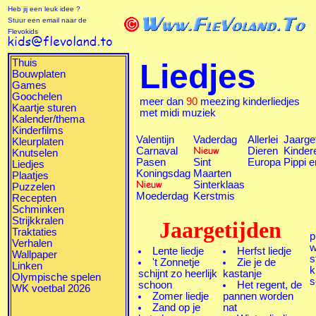
Heb jij een leuk idee ?
Stuur een email naar de
Flevokids
Thuis
Liedjes
Bouwplaten
Games
Goochelen
meer dan
90
meezing kinderliedjes
Kaartje sturen
met midi muziek
Kalender/thema
Kinderfilms
Valentijn
Vaderdag
Allerlei
Jaarge
Kleurplaten
Carnaval
Dieren
Kinder
Knutselen
Pasen
Sint
Europa
Pippi 
Liedjes
Koningsdag
Maarten
Plaatjes
Sinterklaas
Puzzelen
Moederdag
Kerstmis
Recepten
Schminken
Strijkkralen
Jaargetijden
Traktaties
p
Verhalen
w
Lente liedje
Herfst liedje
Wallpaper
s
't Zonnetje
Zie je de
Linken
k
schijnt zo heerlijk
kastanje
Olympische spelen
s
schoon
Het regent, de
WK voetbal 2026
Zomer liedje
pannen worden
Zand op je
nat