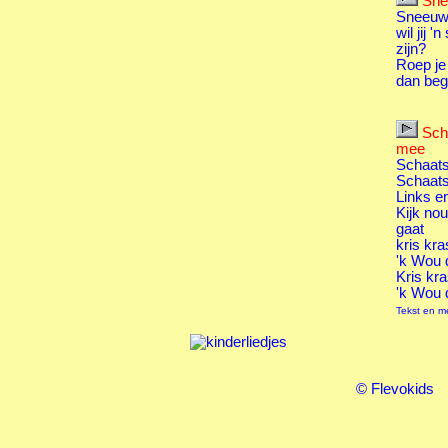
Sne
Sneeuwv
wil jij 
zijn?
Roep je 
dan beg
Sch
mee
Schaats
Schaats
Links e
Kijk nou
gaat
kris kra
'k Wou d
Kris kra
'k Wou d
Tekst en m
© Flevokids