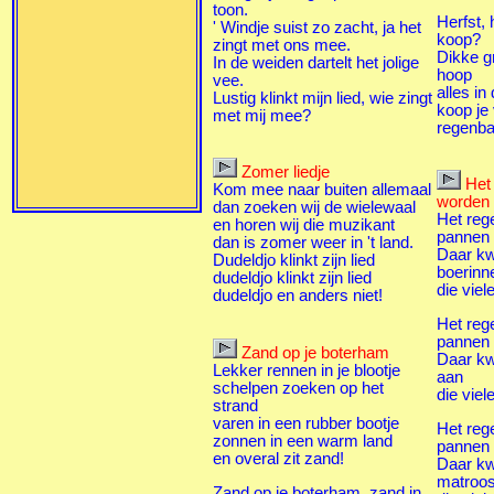
toon.
Herfst, 
' Windje suist zo zacht, ja het
koop?
zingt met ons mee.
Dikke g
In de weiden dartelt het jolige
hoop
vee.
alles in
Lustig klinkt mijn lied, wie zingt
koop je 
met mij mee?
regenb
Zomer liedje
Het
Kom mee naar buiten allemaal
worden 
dan zoeken wij de wielewaal
Het rege
en horen wij die muzikant
pannen 
dan is zomer weer in 't land.
Daar k
Dudeldjo klinkt zijn lied
boerinn
dudeldjo klinkt zijn lied
die viel
dudeldjo en anders niet!
Het rege
pannen 
Zand op je boterham
Daar kw
Lekker rennen in je blootje
aan
schelpen zoeken op het
die viel
strand
varen in een rubber bootje
Het rege
zonnen in een warm land
pannen 
en overal zit zand!
Daar k
matroos
Zand op je boterham, zand in