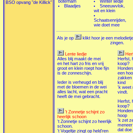
boterham
Winter liedje
BSO opvang "de Killick"
Blaadjes
Sneeuwvlok,
wit en klein
Schaatsenrijden,
wie doet mee
Als je op
klikt hoor je een melodietj
zingen.
Lente liedje
Herf
Alles blij maakt de mei
Herfst, 
en het hart zo fris en vrij
koop?
groot en klein roept hoe fijn
Honderd
is de zonneschijn.
een ho
zakken 
Ieder is verheugd en blij
kind
met de bloemen in de wei
'k weet n
alles lacht, wat een pracht
vindt.
heeft de mei gebracht.
Herfst, 
koop?
Honderd
't Zonnetje schijnt zo
hoop
heerlijk schoon
'k zet z
't Zonnetje schijnt zo heerlijk
meneer
schoon.
dat doe 
't Vogeltje zingt op held'ren