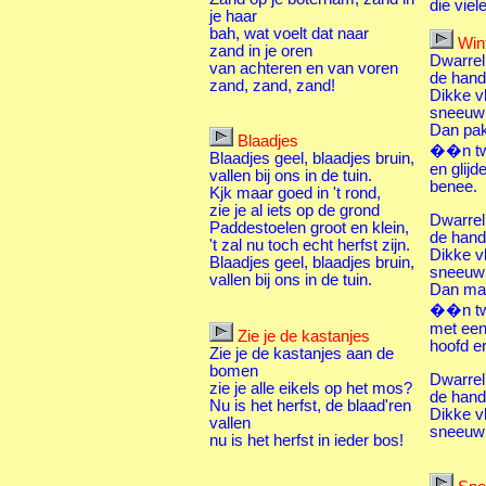
die viel
je haar
bah, wat voelt dat naar
Wint
zand in je oren
Dwarrel,
van achteren en van voren
de han
zand, zand, zand!
Dikke vl
sneeuw 
Dan pak
Blaadjes
��n t
Blaadjes geel, blaadjes bruin,
en glijd
vallen bij ons in de tuin.
benee.
Kjk maar goed in 't rond,
zie je al iets op de grond
Dwarrel,
Paddestoelen groot en klein,
de han
't zal nu toch echt herfst zijn.
Dikke vl
Blaadjes geel, blaadjes bruin,
sneeuw 
vallen bij ons in de tuin.
Dan ma
��n tw
met een
Zie je de kastanjes
hoofd e
Zie je de kastanjes aan de
bomen
Dwarrel,
zie je alle eikels op het mos?
de han
Nu is het herfst, de blaad'ren
Dikke vl
vallen
sneeuw 
nu is het herfst in ieder bos!