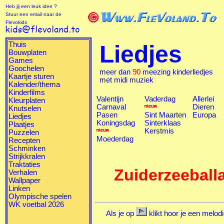
Heb jij een leuk idee ?
Stuur een email naar de
Flevokids
Thuis
Liedjes
Bouwplaten
Games
Goochelen
meer dan
90
meezing kinderliedjes
Kaartje sturen
met midi muziek
Kalender/thema
Kinderfilms
Valentijn
Vaderdag
Allerlei
Kleurplaten
Carnaval
Dieren
Knutselen
Pasen
Sint Maarten
Europa
Liedjes
Koningsdag
Sinterklaas
Plaatjes
Kerstmis
Puzzelen
Moederdag
Recepten
Schminken
Strijkkralen
Traktaties
Zuiderzeeball
Verhalen
Wallpaper
Linken
Olympische spelen
WK voetbal 2026
Als je op
klikt hoor je een melodi