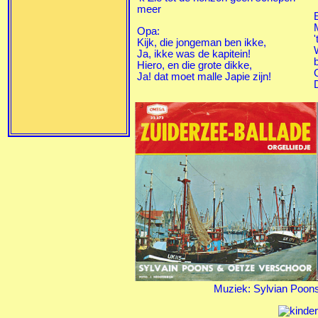
meer
Opa:
'
Kijk, die jongeman ben ikke,
Ja, ikke was de kapitein!
Hiero, en die grote dikke,
Ja! dat moet malle Japie zijn!
D
Muziek: Sylvian Poon