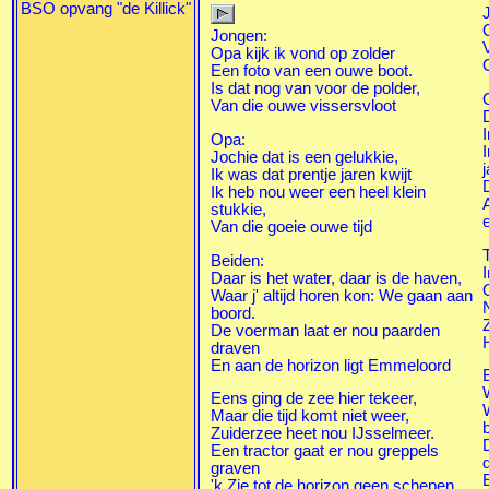
BSO opvang "de Killick"
Jongen:
Opa kijk ik vond op zolder
Een foto van een ouwe boot.
Is dat nog van voor de polder,
Van die ouwe vissersvloot
Opa:
Jochie dat is een gelukkie,
j
Ik was dat prentje jaren kwijt
Ik heb nou weer een heel klein
stukkie,
Van die goeie ouwe tijd
Beiden:
Daar is het water, daar is de haven,
Waar j' altijd horen kon: We gaan aan
boord.
De voerman laat er nou paarden
draven
En aan de horizon ligt Emmeloord
Eens ging de zee hier tekeer,
Maar die tijd komt niet weer,
Zuiderzee heet nou IJsselmeer.
Een tractor gaat er nou greppels
graven
'k Zie tot de horizon geen schepen