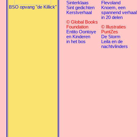
Sinterklaas
Flevoland
BSO opvang "de Killick"
Sint gedichten
Knoem, een
Kerstverhaal
spannend verhaal
in 20 delen
© Global Books
Foundation
© Illustraties
Entito Oontoye
PuntZes
en Kinderen
De Storm
in het bos
Leila en de
nachtvlinders