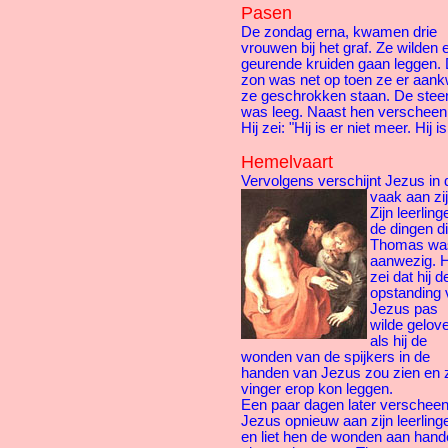
Pasen
De zondag erna, kwamen drie
vrouwen bij het graf. Ze wilden 
geurende kruiden gaan leggen.
zon was net op toen ze er aank
ze geschrokken staan. De stee
was leeg. Naast hen verscheen
Hij zei: "Hij is er niet meer. Hij 
Hemelvaart
Vervolgens verschijnt Jezus in
vaak aan zij
Zijn leerli
de dingen di
Thomas was
aanwezig.
H
zei dat hij d
opstanding 
Jezus pas
wilde gelov
als hij de
wonden van de spijkers in de
handen van Jezus zou zien en z
vinger erop kon leggen.
Een paar dagen later verschee
Jezus opnieuw aan zijn leerling
en liet hen de wonden aan han