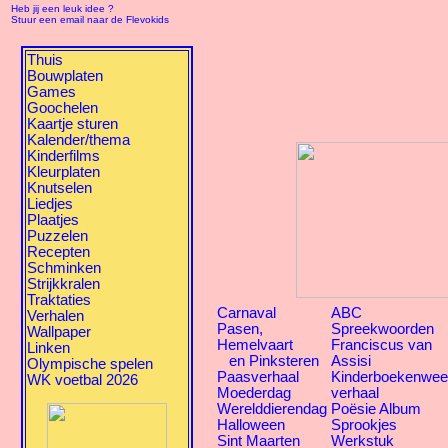
Heb jij een leuk idee ?
Stuur een email naar de Flevokids
Thuis
Bouwplaten
Games
Goochelen
Kaartje sturen
Kalender/thema
Kinderfilms
Kleurplaten
Knutselen
Liedjes
Plaatjes
Puzzelen
Recepten
Schminken
Strijkkralen
Traktaties
Carnaval
ABC
Verhalen
Pasen,
Spreekwoorden
Wallpaper
Hemelvaart
Franciscus van
Linken
en Pinksteren
Assisi
Olympische spelen
Paasverhaal
Kinderboekenwe
WK voetbal 2026
Moederdag
verhaal
Werelddierendag
Poësie Album
Halloween
Sprookjes
Sint Maarten
Werkstuk