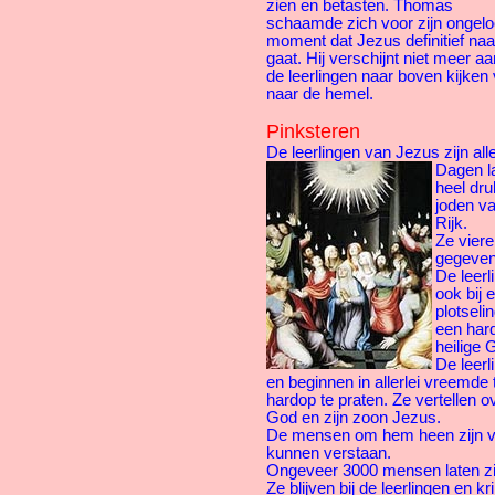
zien en betasten. Thomas
schaamde zich voor zijn ongelo
moment dat Jezus definitief naa
gaat. Hij verschijnt niet meer aan
de leerlingen naar boven kijken 
naar de hemel.
Pinksteren
De leerlingen van Jezus zijn al
Dagen la
heel dru
joden v
Rijk.
Ze viere
gegeven
De leerl
ook bij 
plotseli
een hard
heilige 
De leerl
en beginnen in allerlei vreemde 
hardop te praten. Ze vertellen 
God en zijn zoon Jezus.
De mensen om hem heen zijn ve
kunnen verstaan.
Ongeveer 3000 mensen laten zi
Ze blijven bij de leerlingen en kr