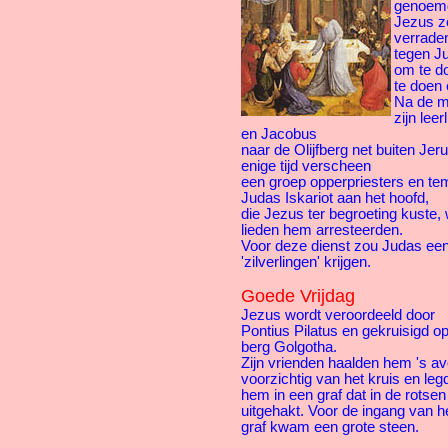
genoem
Jezus ze
verraden
tegen J
om te do
te doen 
Na de m
zijn lee
en Jacobus
naar de Olijfberg net buiten Je
enige tijd verscheen
een groep opperpriesters en te
Judas Iskariot aan het hoofd,
die Jezus ter begroeting kuste
lieden hem arresteerden.
Voor deze dienst zou Judas een
'zilverlingen' krijgen.
Goede Vrijdag
Jezus wordt veroordeeld door
Pontius Pilatus en gekruisigd o
berg Golgotha.
Zijn vrienden haalden hem 's a
voorzichtig van het kruis en leg
hem in een graf dat in de rotse
uitgehakt. Voor de ingang van h
graf kwam een grote steen.