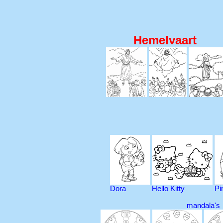
Hemelvaart
Dora
Hello Kitty
Pi
mandala's