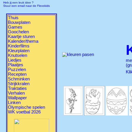
Heb jij een leuk idee ?
Stuur een email naar de Flevokids
Thuis
Bouwplaten
Games
Goochelen
Kaartje sturen
Kalender/thema
Kinderfilms
Kleurplaten
Knutselen
Liedjes
me
Plaatjes
(gr
Puzzelen
Kli
Recepten
Schminken
Strijkkralen
Traktaties
Verhalen
Wallpaper
Linken
Olympische spelen
WK voetbal 2026