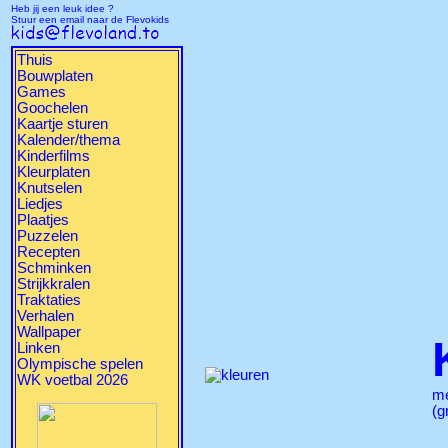
Heb jij een leuk idee ?
Stuur een email naar de Flevokids
Thuis
Bouwplaten
Games
Goochelen
Kaartje sturen
Kalender/thema
Kinderfilms
Kleurplaten
Knutselen
Liedjes
Plaatjes
Puzzelen
Recepten
Schminken
Strijkkralen
Traktaties
Verhalen
Wallpaper
Linken
Olympische spelen
WK voetbal 2026
m
(g