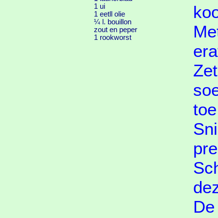
1 ui
koo
1 eetll olie
¼ l. bouillon
Me
zout en peper
1 rookworst
era
Zet
soe
toe
Sni
pre
Sch
dez
De 