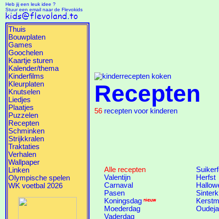
Heb jij een leuk idee ?
Stuur een email naar de Flevokids
Thuis
Bouwplaten
Games
Goochelen
Kaartje sturen
Kalender/thema
Kinderfilms
Kleurplaten
Recepten
Knutselen
Liedjes
Plaatjes
56
recepten voor kinderen
Puzzelen
Recepten
Schminken
Strijkkralen
Traktaties
Verhalen
Wallpaper
Alle recepten
Suiker
Linken
Valentijn
Herfst
Olympische spelen
Carnaval
Hallow
WK voetbal 2026
Pasen
Sinterk
Koningsdag
Kerstm
Moederdag
Oudeja
Vaderdag