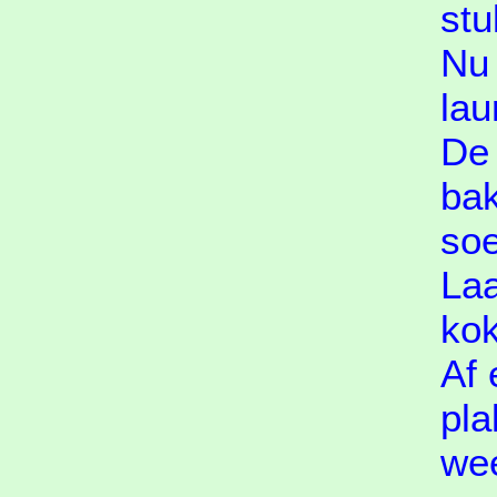
stu
Nu 
lau
De 
ba
soe
Laa
ko
Af 
pla
wee