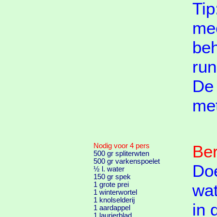
Tip
mee
beh
run
De 
met
Nodig voor 4 pers
Ber
500 gr spliterwten
500 gr varkenspoelet
Doe
½ l. water
150 gr spek
1 grote prei
wat
1 winterwortel
1 knolselderij
in 
1 aardappel
1 laurierblad