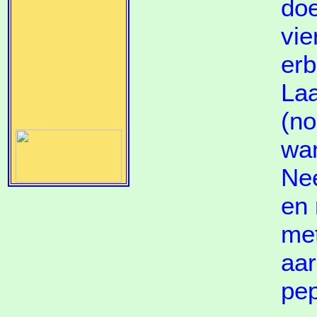
doe
vie
erb
Laa
(no
wan
Nee
en 
met
aar
pep