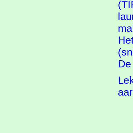
(TI
lau
mak
Het
(sn
De 
Lek
aar