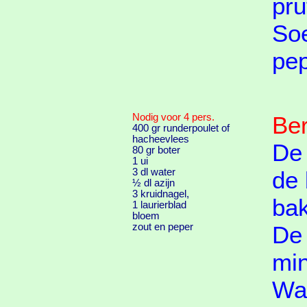
pru
So
pep
Nodig voor 4 pers.
Ber
400 gr runderpoulet of
hacheevlees
De 
80 gr boter
1 ui
3 dl water
de 
½ dl azijn
3 kruidnagel,
ba
1 laurierblad
bloem
zout en peper
De 
min
Wat