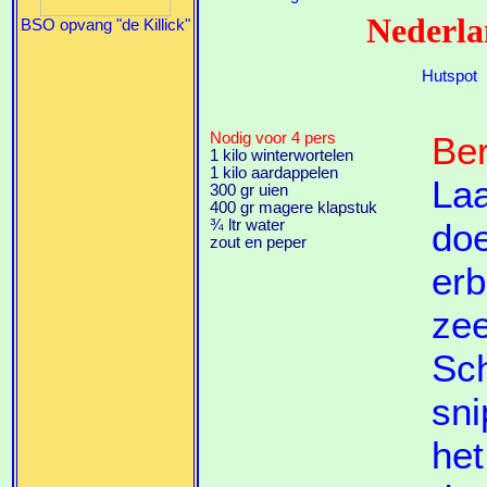
Nederla
BSO opvang "de Killick"
Hutspot
Nodig voor 4 pers
Ber
1 kilo winterwortelen
1 kilo aardappelen
Laa
300 gr uien
400 gr magere klapstuk
¾ ltr water
doe
zout en peper
erb
zee
Sch
sni
het