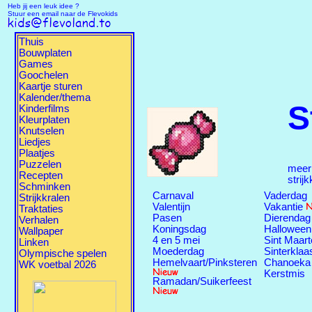
Heb jij een leuk idee ?
Stuur een email naar de Flevokids
Thuis
Bouwplaten
Games
Goochelen
Kaartje sturen
Kalender/thema
S
Kinderfilms
Kleurplaten
Knutselen
Liedjes
Plaatjes
Puzzelen
meer
Recepten
strij
Schminken
Carnaval
Vaderdag
Strijkkralen
Valentijn
Vakantie
Traktaties
Pasen
Dierendag
Verhalen
Koningsdag
Halloween
Wallpaper
4 en 5 mei
Sint Maart
Linken
Moederdag
Sinterklaa
Olympische spelen
Hemelvaart/Pinksteren
Chanoeka
WK voetbal 2026
Kerstmis
Ramadan/Suikerfeest