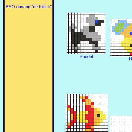
BSO opvang "de Killick"
Poedel
H