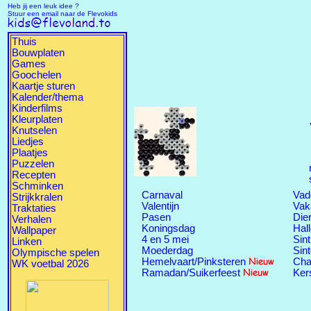
Heb jij een leuk idee ?
Stuur een email naar de Flevokids
Thuis
Bouwplaten
Games
Goochelen
Kaartje sturen
Kalender/thema
Kinderfilms
Kleurplaten
Knutselen
Liedjes
Plaatjes
Puzzelen
Recepten
Schminken
Carnaval
Vad
Strijkkralen
Valentijn
Vak
Traktaties
Pasen
Die
Verhalen
Koningsdag
Hal
Wallpaper
4 en 5 mei
Sin
Linken
Moederdag
Sin
Olympische spelen
Hemelvaart/Pinksteren
Cha
WK voetbal 2026
Ramadan/Suikerfeest
Ker