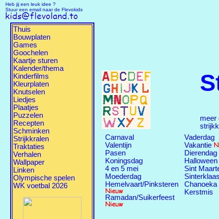
Heb jij een leuk idee ?
Stuur een email naar de Flevokids
Thuis
Bouwplaten
Games
Goochelen
Kaartje sturen
Kalender/thema
S
Kinderfilms
Kleurplaten
Knutselen
Liedjes
Plaatjes
Puzzelen
meer
Recepten
strijk
Schminken
Carnaval
Vaderdag
Strijkkralen
Valentijn
Vakantie
Traktaties
Pasen
Dierendag
Verhalen
Koningsdag
Halloween
Wallpaper
4 en 5 mei
Sint Maart
Linken
Moederdag
Sinterklaa
Olympische spelen
Hemelvaart/Pinksteren
Chanoeka
WK voetbal 2026
Kerstmis
Ramadan/Suikerfeest