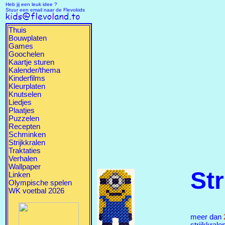
Heb jij een leuk idee ?
Stuur een email naar de Flevokids
Thuis
Bouwplaten
Games
Goochelen
Kaartje sturen
Kalender/thema
Kinderfilms
Kleurplaten
Knutselen
Liedjes
Plaatjes
Puzzelen
Recepten
Schminken
Strijkkralen
Traktaties
Verhalen
Wallpaper
Str
Linken
Olympische spelen
WK voetbal 2026
meer dan