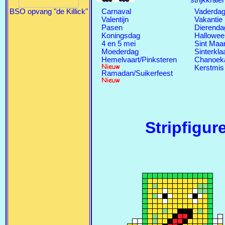
strijkkral
BSO opvang "de Killick"
Carnaval
Vaderda
Valentijn
Vakantie
Pasen
Dierenda
Koningsdag
Hallowee
4 en 5 mei
Sint Maa
Moederdag
Sinterkla
Hemelvaart/Pinksteren
Chanoek
Kerstmis
Ramadan/Suikerfeest
Stripfigur