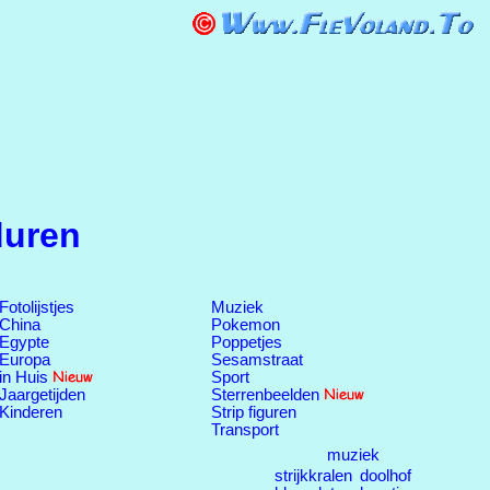
duren
Fotolijstjes
Muziek
China
Pokemon
Egypte
Poppetjes
Europa
Sesamstraat
in Huis
Sport
Jaargetijden
Sterrenbeelden
Kinderen
Strip figuren
Transport
muziek
strijkkralen
doolhof