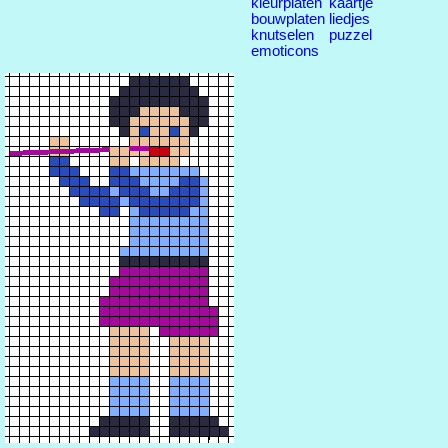
kleurplaten
kaartje
bouwplaten
liedjes
knutselen
puzzel
emoticons