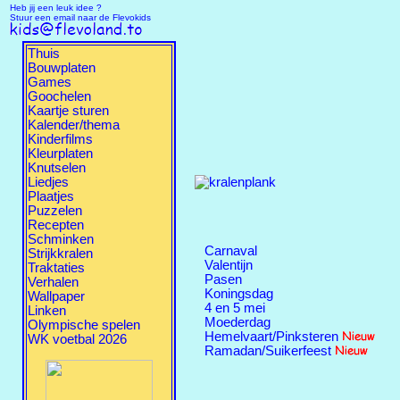
Heb jij een leuk idee ?
Stuur een email naar de Flevokids
Thuis
Bouwplaten
Games
Goochelen
Kaartje sturen
Kalender/thema
Kinderfilms
Kleurplaten
Knutselen
Liedjes
Plaatjes
Puzzelen
Recepten
Schminken
Carnaval
Strijkkralen
Valentijn
Traktaties
Pasen
Verhalen
Koningsdag
Wallpaper
4 en 5 mei
Linken
Moederdag
Olympische spelen
Hemelvaart/Pinksteren
WK voetbal 2026
Ramadan/Suikerfeest