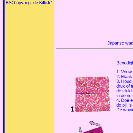
BSO opvang "de Killick"
Japanse waa
Benodig
1. Vouw 
2. Maak
3. Houd 
druk of t
de stukk
in de ric
4. Doe e
de pijl 
De waaie