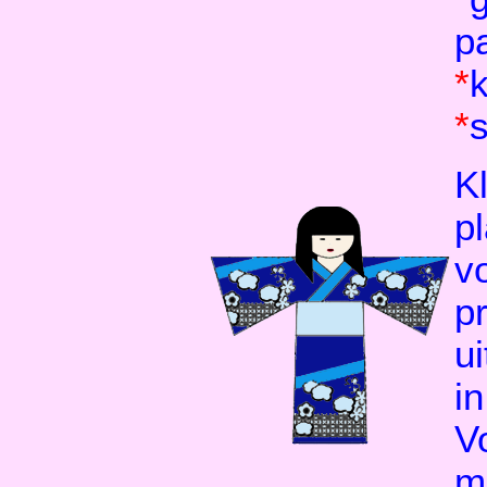
pa
*
k
*
Kl
p
v
pr
ui
in
V
m