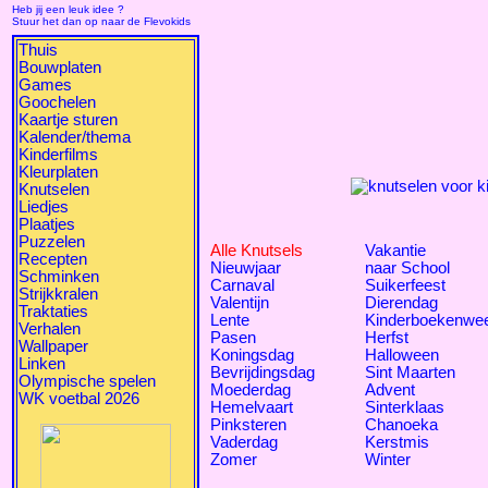
Heb jij een leuk idee ?
Stuur het dan op naar de Flevokids
Thuis
Bouwplaten
Games
Goochelen
Kaartje sturen
Kalender/thema
Kinderfilms
Kleurplaten
Knutselen
Liedjes
Plaatjes
Puzzelen
Alle Knutsels
Vakantie
Recepten
Nieuwjaar
naar School
Schminken
Carnaval
Suikerfeest
Strijkkralen
Valentijn
Dierendag
Traktaties
Lente
Kinderboekenwe
Verhalen
Pasen
Herfst
Wallpaper
Koningsdag
Halloween
Linken
Bevrijdingsdag
Sint Maarten
Olympische spelen
Moederdag
Advent
WK voetbal 2026
Hemelvaart
Sinterklaas
Pinksteren
Chanoeka
Vaderdag
Kerstmis
Zomer
Winter