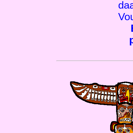
daa
Vo