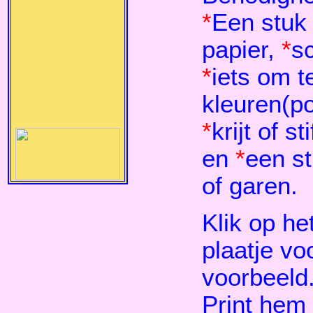
*
Een stuk 
papier,
*
s
*
iets om t
kleuren(po
*
krijt of st
en
*
een st
of garen.
Klik op he
plaatje vo
voorbeeld
Print hem 