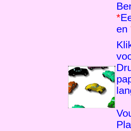
Be
*
Ee
en
Kli
voo
Dru
pap
lan
Vou
Pla