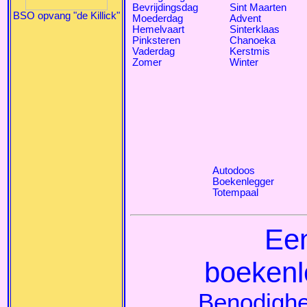
Bevrijdingsdag
Sint Maarten
BSO opvang "de Killick"
Moederdag
Advent
Hemelvaart
Sinterklaas
Pinksteren
Chanoeka
Vaderdag
Kerstmis
Zomer
Winter
Autodoos
Boekenlegger
Totempaal
Ee
boekenl
Benodigh