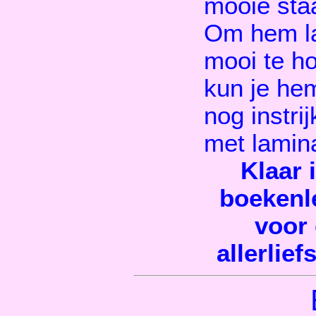
mooie staa
Om hem l
mooi te h
kun je he
nog instri
met lamina
Klaar i
boekenl
voor
allerliefs