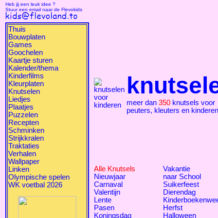
Heb jij een leuk idee ?
Stuur een email naar de Flevokids
Thuis
Bouwplaten
Games
Goochelen
Kaartje sturen
Kalender/thema
Kinderfilms
knutsel
Kleurplaten
Knutselen
Liedjes
meer dan
350
knutsels voor
Plaatjes
peuters, kleuters en kindere
Puzzelen
Recepten
Schminken
Strijkkralen
Traktaties
Verhalen
Wallpaper
Alle Knutsels
Vakantie
Linken
Nieuwjaar
naar School
Olympische spelen
Carnaval
Suikerfeest
WK voetbal 2026
Valentijn
Dierendag
Lente
Kinderboekenwe
Pasen
Herfst
Koningsdag
Halloween