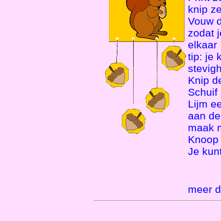
knip ze
Vouw d
zodat j
elkaar
tip: je
stevigh
Knip de
Schuif 
Lijm e
aan de
maak m
Knoop 
Je kunt
meer d