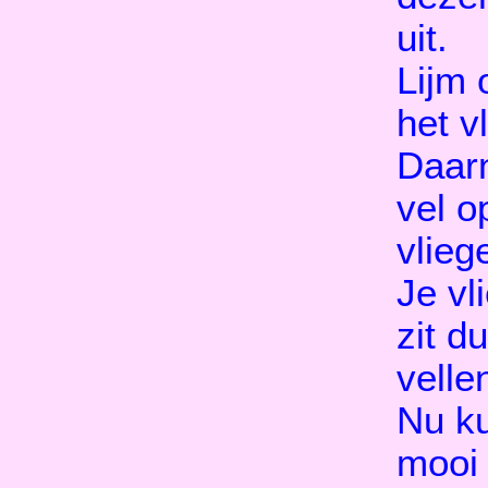
uit.
Lijm 
het v
Daar
vel o
vlieg
Je vl
zit d
velle
Nu k
mooi 