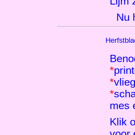
Lijm 
Nu 
Herfstbl
Beno
*
prin
*
vlie
*
scha
mes 
Klik 
voor