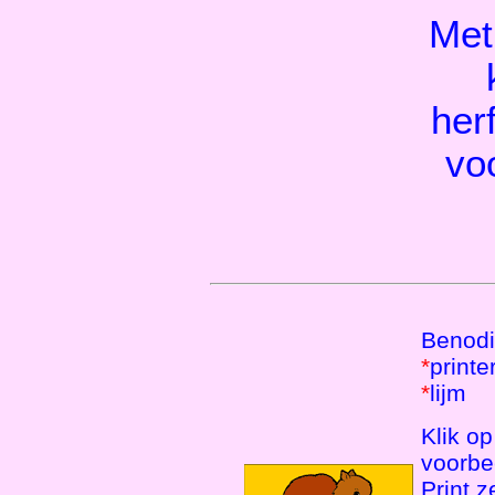
Met
her
vo
Benodi
*
printe
*
lijm
Klik o
voorbe
Print z