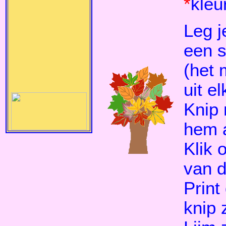
*
kleu
Leg j
een s
(het 
uit e
Knip 
hem 
Klik 
van d
Print
knip z