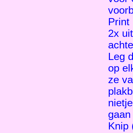
voorb
Print
2x ui
achte
Leg d
op el
ze va
plakb
nietj
gaan
Knip 