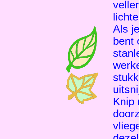
velle
licht
Als j
bent
stanl
werke
stuk
uitsn
Knip 
doorz
vlieg
dezel