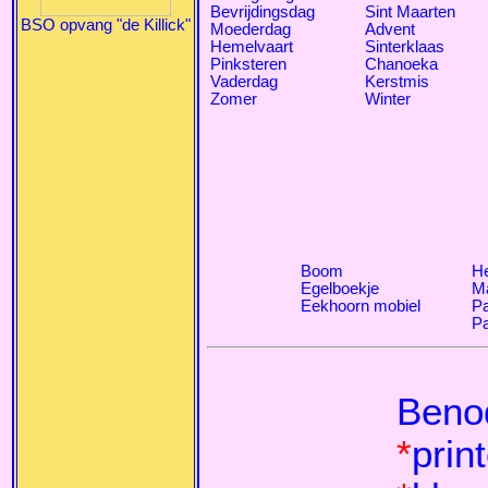
Bevrijdingsdag
Sint Maarten
BSO opvang "de Killick"
Moederdag
Advent
Hemelvaart
Sinterklaas
Pinksteren
Chanoeka
Vaderdag
Kerstmis
Zomer
Winter
Boom
He
Egelboekje
Ma
Eekhoorn mobiel
Pa
P
Beno
*
prin