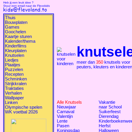
Heb jij een leuk idee ?
Stuur een email naar de Flevokids
Thuis
Bouwplaten
Games
Goochelen
Kaartje sturen
Kalender/thema
Kinderfilms
knutsel
Kleurplaten
Knutselen
Liedjes
meer dan
350
knutsels voor
Plaatjes
peuters, kleuters en kindere
Puzzelen
Recepten
Schminken
Strijkkralen
Traktaties
Verhalen
Wallpaper
Alle Knutsels
Vakantie
Linken
Nieuwjaar
naar School
Olympische spelen
Carnaval
Suikerfeest
WK voetbal 2026
Valentijn
Dierendag
Lente
Kinderboekenwe
Pasen
Herfst
Koningsdag
Halloween