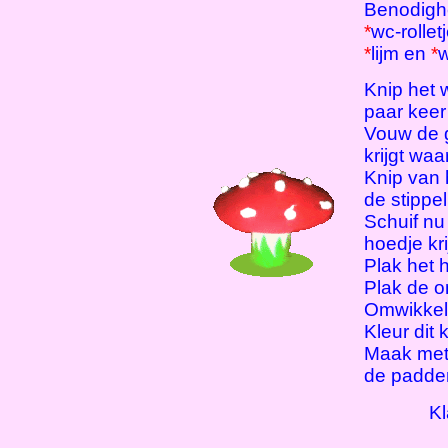
Benodigh
*
wc-rollet
*
lijm en
*
w
Knip het 
paar keer 
Vouw de g
krijgt waa
Knip van 
de stippell
Schuif nu
hoedje kri
Plak het 
Plak de o
Omwikkel 
Kleur dit
Maak met 
de padden
Kl