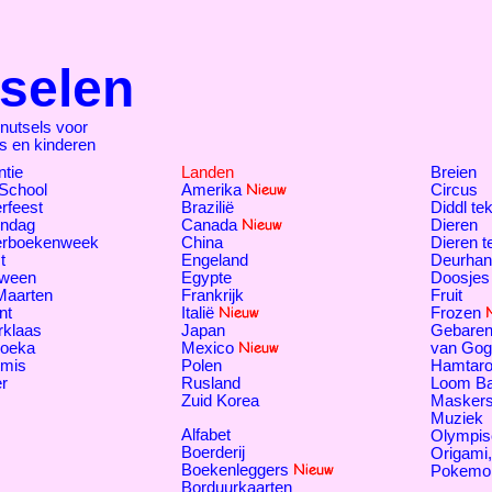
selen
nutsels voor
rs en kinderen
tie
Landen
Breien
 School
Amerika
Circus
rfeest
Brazilië
Diddl te
endag
Canada
Dieren
erboekenweek
China
Dieren 
t
Engeland
Deurhan
oween
Egypte
Doosjes
Maarten
Frankrijk
Fruit
nt
Italië
Frozen
rklaas
Japan
Gebaren
oeka
Mexico
van Gog
tmis
Polen
Hamtar
r
Rusland
Loom B
Zuid Korea
Masker
Muziek
Alfabet
Olympis
Boerderij
Origami
Boekenleggers
Pokemo
Borduurkaarten