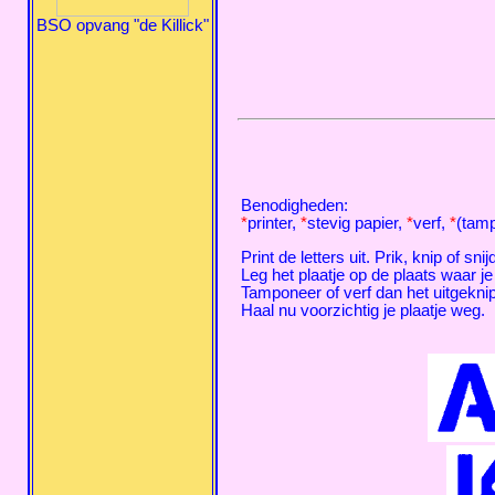
BSO opvang "de Killick"
Benodigheden:
*
printer,
*
stevig papier,
*
verf,
*
(tam
Print de letters uit. Prik, knip of sni
Leg het plaatje op de plaats waar je
Tamponeer of verf dan het uitgeknip
Haal nu voorzichtig je plaatje weg.