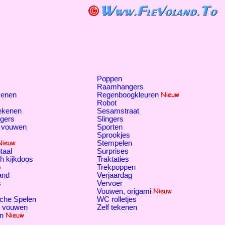
Poppen
Raamhangers
kenen
Regenboogkleuren
Robot
tekenen
Sesamstraat
gers
Slingers
 vouwen
Sporten
Sprookjes
Stempelen
taal
Surprises
h kijkdoos
Traktaties
o
Trekpoppen
and
Verjaardag
s
Vervoer
Vouwen, origami
che Spelen
WC rolletjes
, vouwen
Zelf tekenen
n