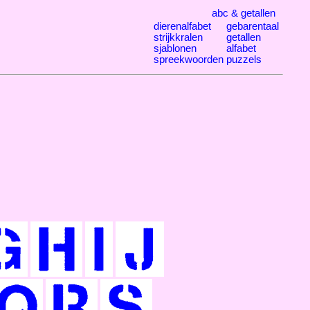
abc & getallen
dierenalfabet
gebarentaal
strijkkralen
getallen
sjablonen
alfabet
spreekwoorden
puzzels