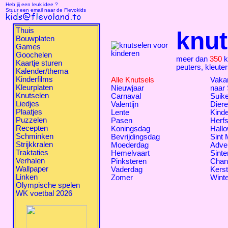
Heb jij een leuk idee ?
Stuur een email naar de Flevokids
Thuis
knut
Bouwplaten
Games
Goochelen
meer dan
350
k
Kaartje sturen
peuters, kleute
Kalender/thema
Kinderfilms
Alle Knutsels
Vakan
Kleurplaten
Nieuwjaar
naar
Knutselen
Carnaval
Suike
Liedjes
Valentijn
Dier
Plaatjes
Lente
Kind
Puzzelen
Pasen
Herfs
Recepten
Koningsdag
Hall
Schminken
Bevrijdingsdag
Sint 
Strijkkralen
Moederdag
Adve
Traktaties
Hemelvaart
Sinte
Verhalen
Pinksteren
Chan
Wallpaper
Vaderdag
Kers
Linken
Zomer
Winte
Olympische spelen
WK voetbal 2026