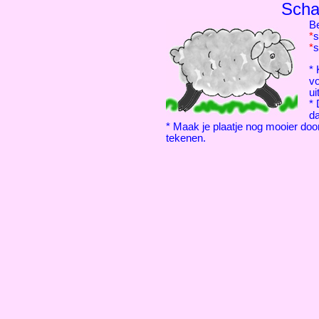
Scha
B
*
s
*
* 
vo
ui
* 
da
* Maak je plaatje nog mooier doo
tekenen.