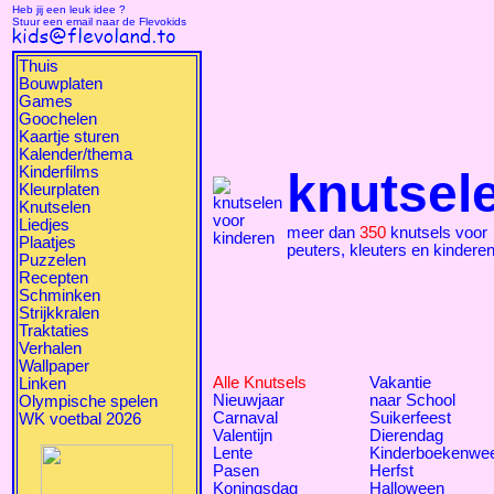
Heb jij een leuk idee ?
Stuur een email naar de Flevokids
Thuis
Bouwplaten
Games
Goochelen
Kaartje sturen
Kalender/thema
Kinderfilms
knutsel
Kleurplaten
Knutselen
Liedjes
meer dan
350
knutsels voor
Plaatjes
peuters, kleuters en kindere
Puzzelen
Recepten
Schminken
Strijkkralen
Traktaties
Verhalen
Wallpaper
Alle Knutsels
Vakantie
Linken
Nieuwjaar
naar School
Olympische spelen
Carnaval
Suikerfeest
WK voetbal 2026
Valentijn
Dierendag
Lente
Kinderboekenwe
Pasen
Herfst
Koningsdag
Halloween