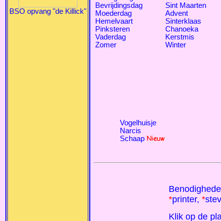
Bevrijdingsdag
Sint Maarten
BSO opvang "de Killick"
Moederdag
Advent
Hemelvaart
Sinterklaas
Pinksteren
Chanoeka
Vaderdag
Kerstmis
Zomer
Winter
Vogelhuisje
Narcis
Schaap
Benodighede
*
printer,
*
stev
Klik op de pl