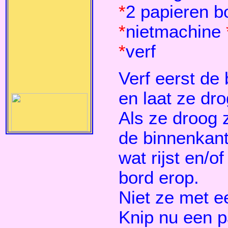
*
2 papieren b
*
nietmachine
*
verf
Verf eerst de
en laat ze dr
Als ze droog z
de binnenkant
wat rijst en/o
bord erop.
Niet ze met e
Knip nu een p