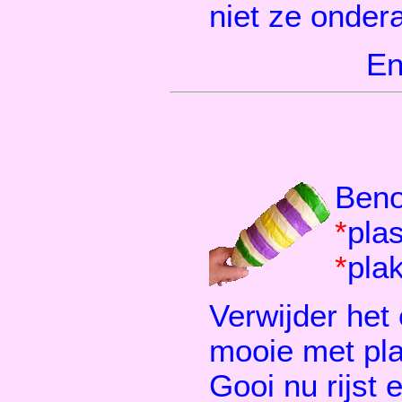
niet ze onder
En
Beno
*
plas
*
pla
Verwijder het 
mooie met pla
Gooi nu rijst 