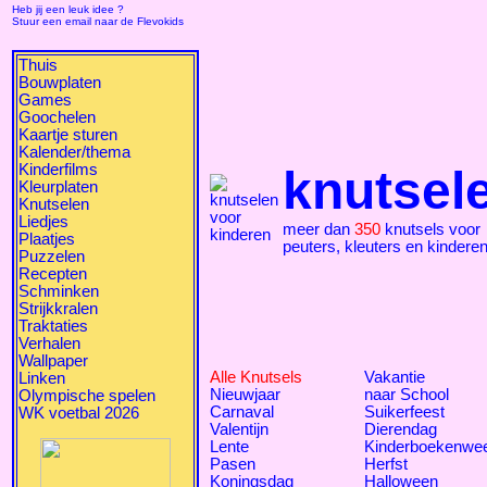
Heb jij een leuk idee ?
Stuur een email naar de Flevokids
Thuis
Bouwplaten
Games
Goochelen
Kaartje sturen
Kalender/thema
Kinderfilms
knutsel
Kleurplaten
Knutselen
Liedjes
meer dan
350
knutsels voor
Plaatjes
peuters, kleuters en kindere
Puzzelen
Recepten
Schminken
Strijkkralen
Traktaties
Verhalen
Wallpaper
Alle Knutsels
Vakantie
Linken
Nieuwjaar
naar School
Olympische spelen
Carnaval
Suikerfeest
WK voetbal 2026
Valentijn
Dierendag
Lente
Kinderboekenwe
Pasen
Herfst
Koningsdag
Halloween