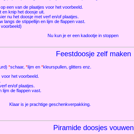
 op een van de plaatjes voor het voorbeeld.
t en knip het doosje uit.
ier nu het doosje met verf en/of plaatjes.
 langs de stippellijn en lijm de flappen vast.
 voorbeeld)
Nu kun je er een kadootje in stoppen
Feestdoosje zelf maken
eurd)
*
schaar,
*
lijm en
*
kleurspullen, glitters enz.
s voor het voorbeeld.
.
erf en/of plaatjes.
n lijm de flappen vast.
Klaar is je prachtige geschenkverpakking.
Piramide doosjes vouwen