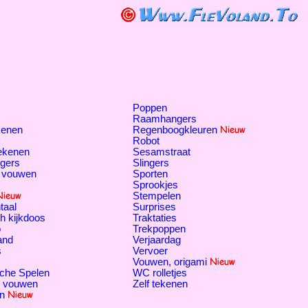
Poppen
Raamhangers
kenen
Regenboogkleuren
Robot
tekenen
Sesamstraat
gers
Slingers
 vouwen
Sporten
Sprookjes
Stempelen
taal
Surprises
h kijkdoos
Traktaties
o
Trekpoppen
and
Verjaardag
s
Vervoer
Vouwen, origami
che Spelen
WC rolletjes
, vouwen
Zelf tekenen
n