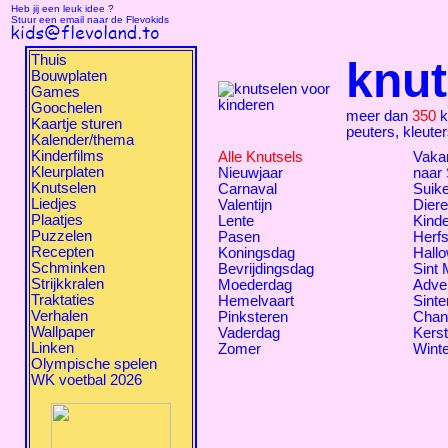
Heb jij een leuk idee ?
Stuur een email naar de Flevokids
Thuis
knut
Bouwplaten
Games
Goochelen
meer dan
350
k
Kaartje sturen
peuters, kleute
Kalender/thema
Kinderfilms
Alle Knutsels
Vakan
Kleurplaten
Nieuwjaar
naar
Knutselen
Carnaval
Suike
Liedjes
Valentijn
Dier
Plaatjes
Lente
Kind
Puzzelen
Pasen
Herfs
Recepten
Koningsdag
Hall
Schminken
Bevrijdingsdag
Sint 
Strijkkralen
Moederdag
Adve
Traktaties
Hemelvaart
Sinte
Verhalen
Pinksteren
Chan
Wallpaper
Vaderdag
Kers
Linken
Zomer
Winte
Olympische spelen
WK voetbal 2026