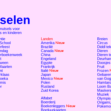
selen
nutsels voor
rs en kinderen
tie
Landen
Breien
 School
Amerika
Circus
rfeest
Brazilië
Diddl te
endag
Canada
Dieren
erboekenweek
China
Dieren 
t
Engeland
Deurhan
oween
Egypte
Doosjes
Maarten
Frankrijk
Fruit
nt
Italië
Frozen
rklaas
Japan
Gebaren
oeka
Mexico
van Gog
tmis
Polen
Hamtar
r
Rusland
Loom B
Zuid Korea
Masker
Muziek
Alfabet
Olympis
Boerderij
Origami
Boekenleggers
Pokemo
Borduurkaarten