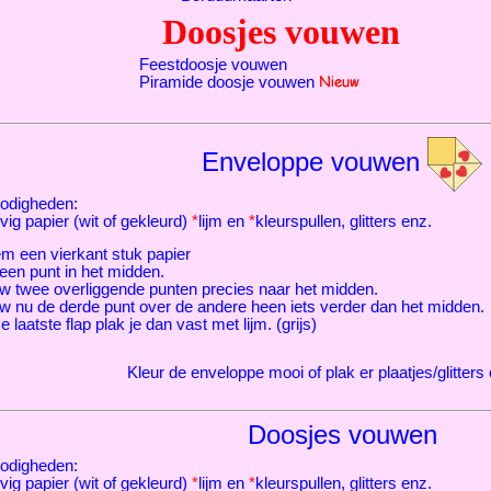
Doosjes vouwen
Feestdoosje vouwen
Piramide doosje vouwen
Enveloppe vouwen
odigheden:
vig papier (wit of gekleurd)
*
lijm en
*
kleurspullen, glitters enz.
m een vierkant stuk papier
een punt in het midden.
w twee overliggende punten precies naar het midden.
w nu de derde punt over de andere heen iets verder dan het midden.
 laatste flap plak je dan vast met lijm. (grijs)
Kleur de enveloppe mooi of plak er plaatjes/glitters
Doosjes vouwen
odigheden:
vig papier (wit of gekleurd)
*
lijm en
*
kleurspullen, glitters enz.