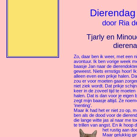
Dierendag
door Ria 
Tjarly en Mino
dierena
Zo, daar ben ik weer, met een 
avontuur. Ik ben vorige week me
baasje Jan naar de dierendokte
geweest. Niets ernstigs hoor! I
alleen even een prikje halen. Dat
zou er voor moeten gaan zorgen
niet ziek wordt. Dat prikje schijn
keer in de zoveel tijd te moeten
halen. Dat is dan voor je eigen b
zegt mijn baasje altijd. Ze noe
‘inenting’.
Maar ik had het er niet zo op, mo
ben als de dood voor de dierendo
die lange witte jas al naar me to
te trillen van angst. En ik hoop da
het rustig aan do
Maar gelukkig g