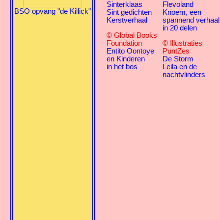
Sinterklaas
Flevoland
BSO opvang "de Killick"
Sint gedichten
Knoem, een
Kerstverhaal
spannend verhaal
in 20 delen
© Global Books
Foundation
© Illustraties
Entito Oontoye
PuntZes
en Kinderen
De Storm
in het bos
Leila en de
nachtvlinders