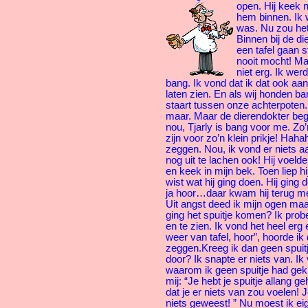
open.
Hij keek 
hem binnen. Ik w
was. Nu zou he
Binnen bij de d
een tafel gaan s
nooit mocht! Ma
niet erg. Ik we
bang. Ik vond dat ik dat ook aa
laten zien. En als wij honden ban
staart tussen onze achterpoten.
maar. Maar de dierendokter bego
nou, Tjarly is bang voor me. Zo
zijn voor zo’n klein prikje! Hah
zeggen. Nou, ik vond er niets aa
nog uit te lachen ook! Hij voeld
en keek in mijn bek. Toen liep hi
wist wat hij ging doen. Hij ging
ja hoor…daar kwam hij terug me
Uit angst deed ik mijn ogen ma
ging het spuitje komen? Ik prob
en te zien. Ik vond het heel erg 
weer van tafel, hoor”, hoorde ik
zeggen.Kreeg ik dan geen spuitj
door? Ik snapte er niets van. I
waarom ik geen spuitje had gekr
mij: “Je hebt je spuitje allang ge
dat je er niets van zou voelen!
niets geweest! ” Nu moest ik eig