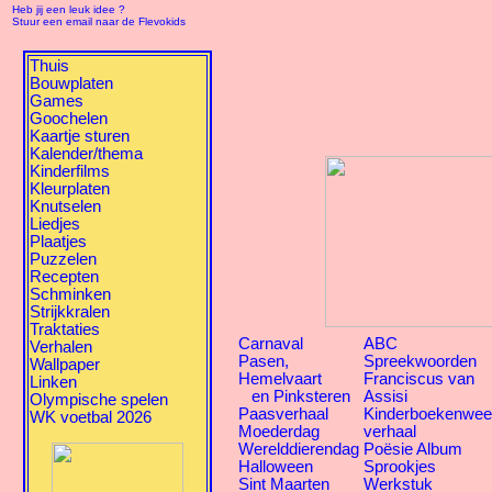
Heb jij een leuk idee ?
Stuur een email naar de Flevokids
Thuis
Bouwplaten
Games
Goochelen
Kaartje sturen
Kalender/thema
Kinderfilms
Kleurplaten
Knutselen
Liedjes
Plaatjes
Puzzelen
Recepten
Schminken
Strijkkralen
Traktaties
Carnaval
ABC
Verhalen
Pasen,
Spreekwoorden
Wallpaper
Hemelvaart
Franciscus van
Linken
en Pinksteren
Assisi
Olympische spelen
Paasverhaal
Kinderboekenwe
WK voetbal 2026
Moederdag
verhaal
Werelddierendag
Poësie Album
Halloween
Sprookjes
Sint Maarten
Werkstuk