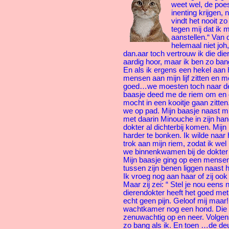
weet wel, de poe
inenting krijgen,
vindt het nooit zo 
tegen mij dat ik 
aanstellen.“ Van d
helemaal niet joh,
dan.aar toch vertrouw ik die dier
aardig hoor, maar ik ben zo bang
En als ik ergens een hekel aan h
mensen aan mijn lijf zitten en 
goed…we moesten toch naar de 
baasje deed me de riem om en
mocht in een kooitje gaan zitten
we op pad. Mijn baasje naast mi
met daarin Minouche in zijn han
dokter al dichterbij komen. Mijn 
harder te bonken. Ik wilde naar
trok aan mijn riem, zodat ik we
we binnenkwamen bij de dokte
Mijn baasje ging op een mensens
tussen zijn benen liggen naast 
Ik vroeg nog aan haar of zij oo
Maar zij zei: “ Stel je nou eens 
dierendokter heeft het goed met j
echt geen pijn. Geloof mij maar! 
wachtkamer nog een hond. Die l
zenuwachtig op en neer. Volgen
zo bang als ik. En toen …de deu