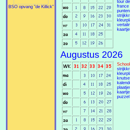
tour de
france
BSO opvang "de Killick"
punten
strijkk
kleurp
vertali
kaartje
Augustus 2026
School
strijkk
kleurp
knutse
kalend
plaatje
kaartje
puzzel