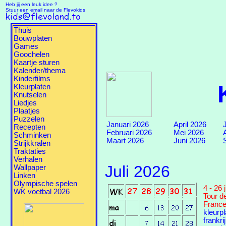
Heb jij een leuk idee ?
Stuur een email naar de Flevokids
Thuis
Bouwplaten
Games
Goochelen
Kaartje sturen
Kalender/thema
Kinderfilms
Kleurplaten
Knutselen
Liedjes
Plaatjes
Puzzelen
Januari 2026
April 2026
Recepten
Februari 2026
Mei 2026
Schminken
Maart 2026
Juni 2026
Strijkkralen
Traktaties
Verhalen
Juli 2026
Wallpaper
Linken
Olympische spelen
4 - 26 j
WK voetbal 2026
Tour d
Franc
kleurp
frankri