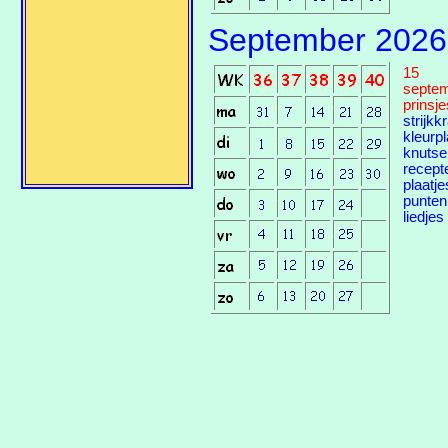
September 2026
15
septe
prinsj
strijkk
kleurp
knutse
recept
plaatje
punten
liedjes