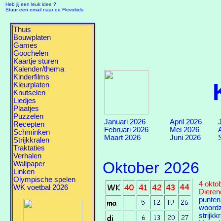
Heb jij een leuk idee ?
Stuur een email naar de Flevokids
Thuis
Bouwplaten
Games
Goochelen
Kaartje sturen
Kalender/thema
Kinderfilms
Kleurplaten
Knutselen
Liedjes
Plaatjes
Puzzelen
Januari 2026
April 2026
Recepten
Februari 2026
Mei 2026
Schminken
Maart 2026
Juni 2026
Strijkkralen
Traktaties
Verhalen
Oktober 2026
Wallpaper
Linken
Olympische spelen
4 okto
WK voetbal 2026
Dieren
punten
woord
strijkk