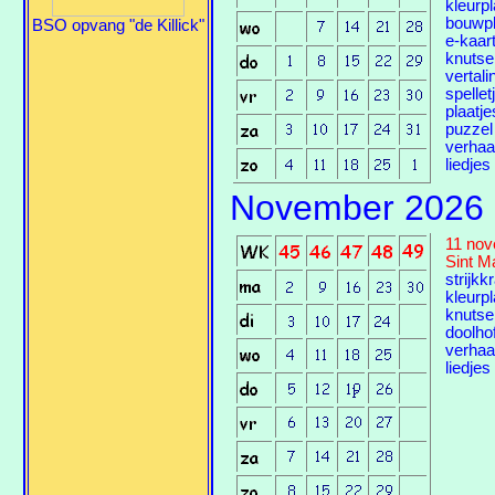
kleurp
bouwpl
BSO opvang "de Killick"
e-kaart
knutse
vertali
spellet
plaatje
puzzel
verhaa
liedjes
November 2026
11 no
Sint M
strijkk
kleurp
knutse
doolho
verhaa
liedjes