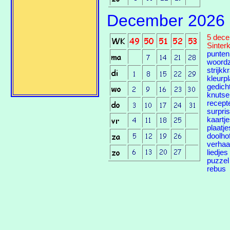
December 2026
5 dec
Sinter
punten
woord
strijkk
kleurp
gedich
knutse
recept
surpri
kaartj
plaatje
doolho
verhaa
liedjes
puzzel
rebus