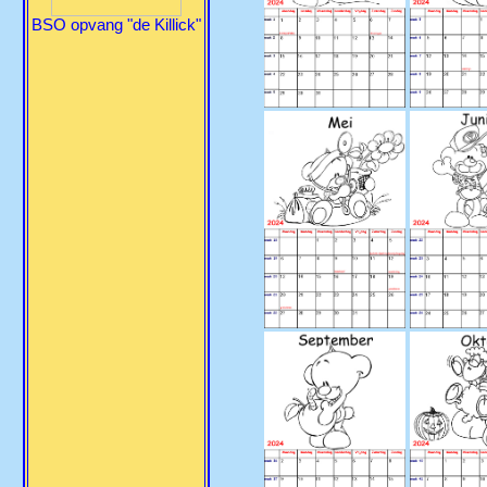
BSO opvang "de Killick"