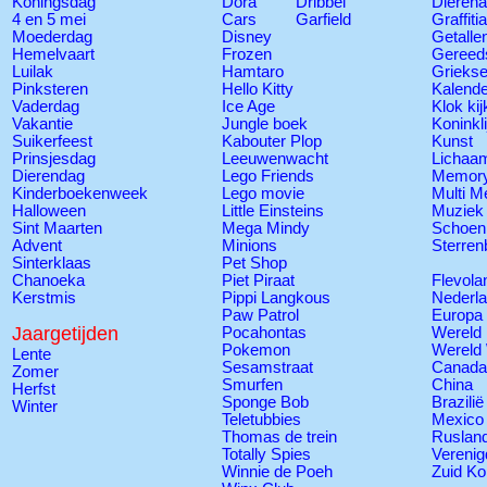
Koningsdag
Dora
Dribbel
Dierena
4 en 5 mei
Cars
Garfield
Graffiti
Moederdag
Disney
Getalle
Hemelvaart
Frozen
Gereed
Luilak
Hamtaro
Grieks
Pinksteren
Hello Kitty
Kalend
Vaderdag
Ice Age
Klok ki
Vakantie
Jungle boek
Koninkli
Suikerfeest
Kabouter Plop
Kunst
Prinsjesdag
Leeuwenwacht
Lichaa
Dierendag
Lego Friends
Memory
Kinderboekenweek
Lego movie
Multi M
Halloween
Little Einsteins
Muziek
Sint Maarten
Mega Mindy
Schoen
Advent
Minions
Sterren
Sinterklaas
Pet Shop
Chanoeka
Piet Piraat
Flevola
Kerstmis
Pippi Langkous
Nederl
Paw Patrol
Europa
Jaargetijden
Pocahontas
Wereld 
Pokemon
Wereld
Lente
Sesamstraat
Canada
Zomer
Smurfen
China
Herfst
Sponge Bob
Brazilië
Winter
Teletubbies
Mexico
Thomas de trein
Ruslan
Totally Spies
Verenig
Winnie de Poeh
Zuid Ko