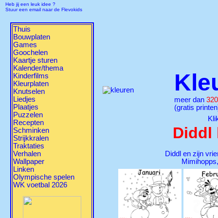
Heb jij een leuk idee ?
Stuur een email naar de Flevokids
Thuis
Bouwplaten
Games
Goochelen
Kaartje sturen
Kalender/thema
Kle
Kinderfilms
Kleurplaten
Knutselen
Liedjes
meer dan
320
Plaatjes
(gratis printen
Puzzelen
Kli
Recepten
Diddl
Schminken
Strijkkralen
Traktaties
Verhalen
Diddl en zijn vri
Wallpaper
Mimihopps, 
Linken
Olympische spelen
WK voetbal 2026