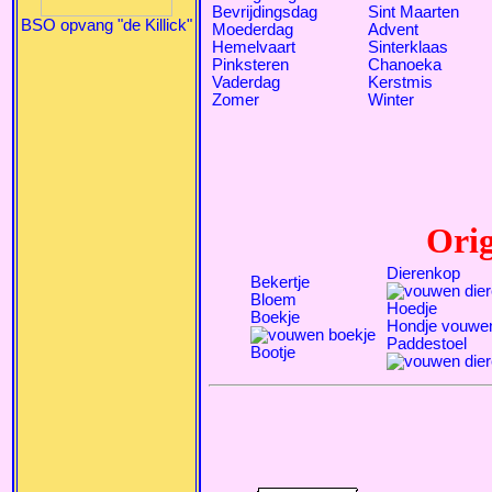
Bevrijdingsdag
Sint Maarten
BSO opvang "de Killick"
Moederdag
Advent
Hemelvaart
Sinterklaas
Pinksteren
Chanoeka
Vaderdag
Kerstmis
Zomer
Winter
Ori
Dierenkop
Bekertje
Bloem
Hoedje
Boekje
Hondje vouwe
Paddestoel
Bootje