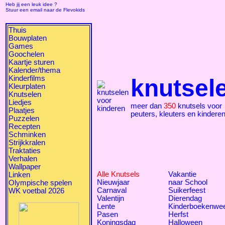
Heb jij een leuk idee ?
Stuur een email naar de Flevokids
Thuis
Bouwplaten
Games
Goochelen
Kaartje sturen
Kalender/thema
Kinderfilms
knutsel
Kleurplaten
Knutselen
Liedjes
meer dan
350
knutsels voor
Plaatjes
peuters, kleuters en kindere
Puzzelen
Recepten
Schminken
Strijkkralen
Traktaties
Verhalen
Wallpaper
Alle Knutsels
Vakantie
Linken
Nieuwjaar
naar School
Olympische spelen
Carnaval
Suikerfeest
WK voetbal 2026
Valentijn
Dierendag
Lente
Kinderboekenwe
Pasen
Herfst
Koningsdag
Halloween