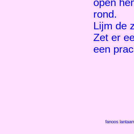
open he
rond.
Lijm de z
Zet er ee
een prach
fanoos lantaa