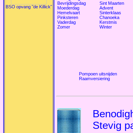
Bevrijdingsdag
Sint Maarten
BSO opvang "de Killick"
Moederdag
Advent
Hemelvaart
Sinterklaas
Pinksteren
Chanoeka
Vaderdag
Kerstmis
Zomer
Winter
Pompoen uitsnijden
Raamversiering
Benodig
Stevig pa