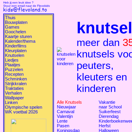
Heb jij een leuk idee ?
Stuur een email naar de Flevokids
Thuis
knutse
Bouwplaten
Games
Goochelen
Kaartje sturen
meer dan
3
Kalender/thema
Kinderfilms
Kleurplaten
knutsels vo
Knutselen
Liedjes
peuters,
Plaatjes
Puzzelen
kleuters en
Recepten
Schminken
Strijkkralen
kinderen
Traktaties
Verhalen
Wallpaper
Alle Knutsels
Vakantie
Linken
Nieuwjaar
naar School
Olympische spelen
Carnaval
Suikerfeest
WK voetbal 2026
Valentijn
Dierendag
Lente
Kinderboekenwe
Pasen
Herfst
Koningsdag
Halloween