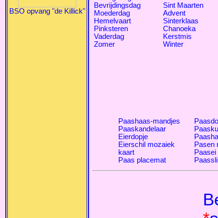
Bevrijdingsdag
Sint Maarten
BSO opvang "de Killick"
Moederdag
Advent
Hemelvaart
Sinterklaas
Pinksteren
Chanoeka
Vaderdag
Kerstmis
Zomer
Winter
Paashaas-mandjes
Paasdo
Paaskandelaar
Paasku
Eierdopje
Paasha
Eierschil mozaiek
Pasen 
kaart
Paasei
Paas placemat
Paassli
B