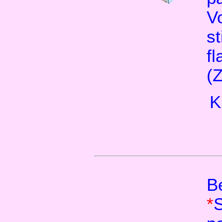
V
st
fl
(
K
B
*
S