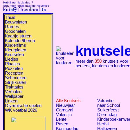
Heb jij een leuk idee ?
Stuur een email naar de Flevokids
Thuis
Bouwplaten
Games
Goochelen
Kaartje sturen
Kalender/thema
Kinderfilms
knutsel
Kleurplaten
Knutselen
Liedjes
meer dan
350
knutsels voor
Plaatjes
peuters, kleuters en kindere
Puzzelen
Recepten
Schminken
Strijkkralen
Traktaties
Verhalen
Wallpaper
Alle Knutsels
Vakantie
Linken
Nieuwjaar
naar School
Olympische spelen
Carnaval
Suikerfeest
WK voetbal 2026
Valentijn
Dierendag
Lente
Kinderboekenwe
Pasen
Herfst
Koningsdag
Halloween