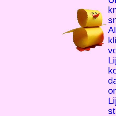
kn
s
Al
kl
v
L
ko
d
o
L
st