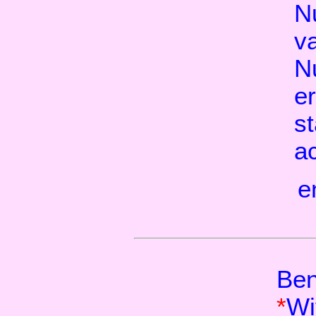
Nu
va
N
e
st
a
e
Ben
*
Wi