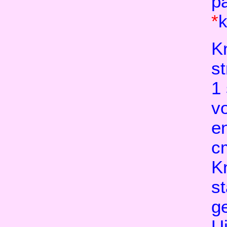
p
*
k
K
s
1 
v
en
c
K
st
ge
Ui