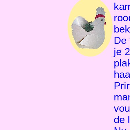
kam
roo
bek
De 
je 2
pla
haa
Pri
man
vou
de l