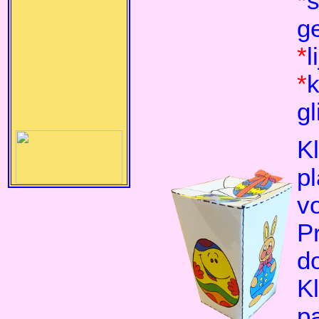
*
s
g
*
l
*
k
gl
K
pl
v
Pr
do
K
pa