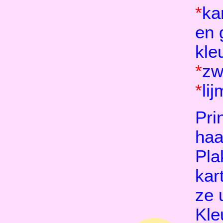
*
ka
en 
kle
*
zwa
*
lij
Pri
haa
Pla
kar
ze u
Kle