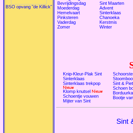
Bevrijdingsdag
Sint Maarten
BSO opvang "de Killick"
Moederdag
Advent
Hemelvaart
Sinterklaas
Pinksteren
Chanoeka
Vaderdag
Kerstmis
Zomer
Winter
Knip-Kleur-Plak Sint
Schoorste
Sinterklaas
Stoomboo
Sinterklaas trekpop
Sint & Pie
Schoen bo
Klomp knutsel
Borduurka
Schoentje vouwen
Bootje van
Mijter van Sint
Sint 