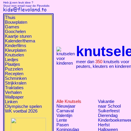
Heb jij een leuk idee ?
Stuur een email naar de Flevokids
Thuis
Bouwplaten
Games
Goochelen
Kaartje sturen
Kalender/thema
Kinderfilms
knutsel
Kleurplaten
Knutselen
Liedjes
meer dan
350
knutsels voor
Plaatjes
peuters, kleuters en kindere
Puzzelen
Recepten
Schminken
Strijkkralen
Traktaties
Verhalen
Wallpaper
Alle Knutsels
Vakantie
Linken
Nieuwjaar
naar School
Olympische spelen
Carnaval
Suikerfeest
WK voetbal 2026
Valentijn
Dierendag
Lente
Kinderboekenwe
Pasen
Herfst
Koningsdag
Halloween