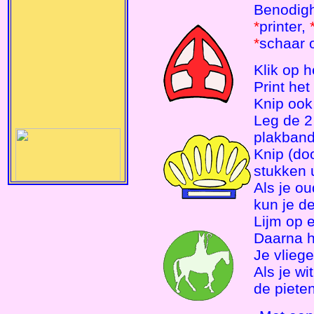
Benodig
*
printer,
*
schaar 
Klik op h
Print het
Knip ook 
Leg de 2
plakband
Knip (doo
stukken u
Als je o
kun je de
Lijm op e
Daarna h
Je vliege
Als je wi
de piete