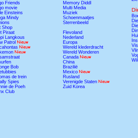
go Friends
Memory Diddl
go movie
Multi Media
Di
tle Einsteins
Muziek
Boe
ga Mindy
Schoenmaatjes
Die
nions
Sterrenbeeld
Die
t Shop
Di
t Piraat
Flevoland
Hui
ppi Langkous
Nederland
Ins
w Patrol
Europa
Vi
cahontas
Wereld klederdracht
Vli
kemon
Wereld Wonderen
Vo
samstraat
Canada
Wil
urfen
China
onge Bob
Brazilië
etubbies
Mexico
omas de trein
Rusland
ally Spies
Verenigde Staten
nnie de Poeh
Zuid Korea
nx Club