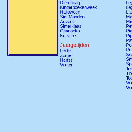
Dierendag
Le
Kinderboekenweek
Le
Halloween
Lit
Sint Maarten
Me
Advent
Mi
Sinterklaas
Pe
Chanoeka
Pie
Kerstmis
Pi
Pa
Jaargetijden
Po
Po
Lente
Se
Zomer
Sm
Herfst
Sp
Winter
Tel
Th
Tot
Wi
Wi