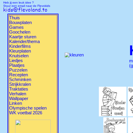
Heb jij een leuk idee ?
Stuur een email naar de Flevokids
Thuis
Bouwplaten
Games
Goochelen
Kaartje sturen
Kalender/thema
Kinderfilms
Kleurplaten
Knutselen
Liedjes
m
Plaatjes
(g
Puzzelen
Recepten
Schminken
Strijkkralen
Traktaties
Verhalen
Wallpaper
Linken
Olympische spelen
WK voetbal 2026