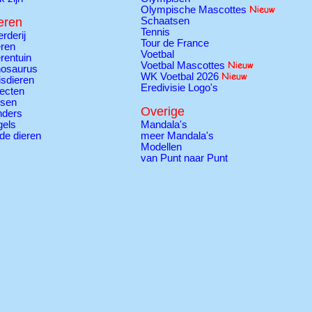
Olympische Mascottes
eren
Schaatsen
Tennis
rderij
Tour de France
ren
Voetbal
rentuin
Voetbal Mascottes
nosaurus
WK Voetbal 2026
sdieren
Eredivisie Logo's
ecten
ssen
Overige
nders
gels
Mandala's
de dieren
meer Mandala's
Modellen
van Punt naar Punt