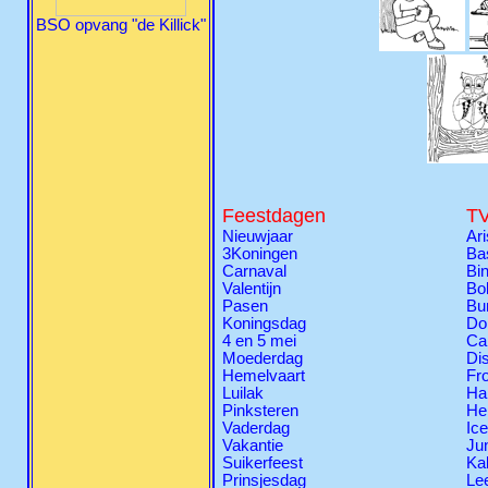
BSO opvang "de Killick"
Feestdagen
TV
Nieuwjaar
Ari
3Koningen
Ba
Carnaval
Bi
Valentijn
Bo
Pasen
Bu
Koningsdag
Do
4 en 5 mei
Ca
Moederdag
Di
Hemelvaart
Fr
Luilak
Ha
Pinksteren
Hel
Vaderdag
Ic
Vakantie
Ju
Suikerfeest
Ka
Prinsjesdag
Le