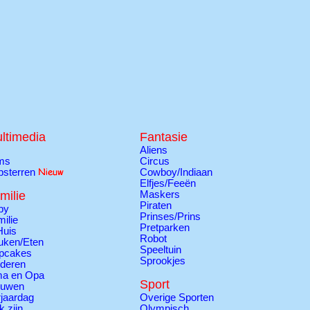
ltimedia
Fantasie
Aliens
lms
Circus
psterren
Cowboy/Indiaan
Elfjes/Feeën
milie
Maskers
Piraten
by
Prinses/Prins
ilie
Pretparken
Huis
Robot
uken/Eten
Speeltuin
pcakes
Sprookjes
nderen
a en Opa
Sport
ouwen
jaardag
Overige Sporten
k zijn
Olympisch