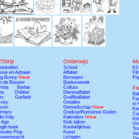
/Strip
Onderwijs
Mu
stokatten
School
K3
ssie en Adriaan
Alfabet
Fi
ng Bunny
Beroepen
Po
b de Bouwer
Boekenweek
mba
Barbie
Cultuur
Fa
ra
Dribbel
Dierenalfabet
Ba
rs
Garfield
Graffitialfabet
Fam
sney
Getallen
in 
ozen
Gereedschap
Ke
mtaro
Griekse/Romeinse Goden
Cu
lo Kitty
Kalenders
Ki
e Age
Klok kijken
Om
ngle boek
Koninklijkhuis
Tr
bouter Plop
Kunst
Ver
euwenwacht
Lichaam
Zie