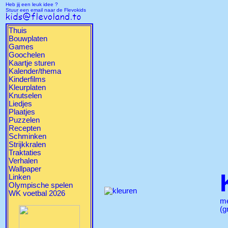
Heb jij een leuk idee ?
Stuur een email naar de Flevokids
Thuis
Bouwplaten
Games
Goochelen
Kaartje sturen
Kalender/thema
Kinderfilms
Kleurplaten
Knutselen
Liedjes
Plaatjes
Puzzelen
Recepten
Schminken
Strijkkralen
Traktaties
Verhalen
Wallpaper
Linken
Olympische spelen
WK voetbal 2026
m
(g