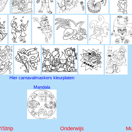
Hier carnavalmaskers kleurplaten
Mandala
/Strip
Onderwijs
Mu