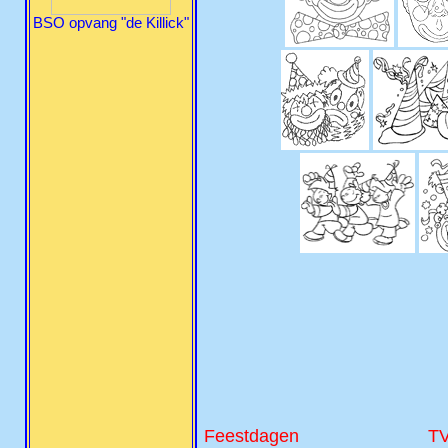
BSO opvang "de Killick"
Feestdagen
TV