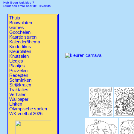
Heb jij een leuk idee ?
Stuur een email naar de Flevokids
Thuis
Bouwplaten
Games
Goochelen
Kaartje sturen
Kalender/thema
Kinderfilms
Kleurplaten
Knutselen
Liedjes
Plaatjes
Puzzelen
Recepten
Schminken
Strijkkralen
Traktaties
Verhalen
Wallpaper
Linken
Olympische spelen
WK voetbal 2026