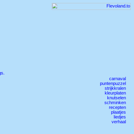
gs.
carnaval
puntenpuzzel
strijkkralen
kleurplaten
knutselen
schminken
recepten
plaatjes
liedjes
verhaal