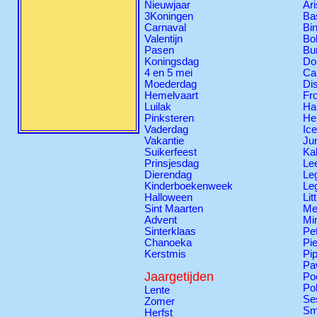
Nieuwjaar
Ari
3Koningen
Ba
Carnaval
Bi
Valentijn
Bo
Pasen
Bu
Koningsdag
Do
4 en 5 mei
Ca
Moederdag
Di
Hemelvaart
Fr
Luilak
Ha
Pinksteren
Hel
Vaderdag
Ic
Vakantie
Ju
Suikerfeest
Ka
Prinsjesdag
Le
Dierendag
Le
Kinderboekenweek
Le
Halloween
Lit
Sint Maarten
Me
Advent
Mi
Sinterklaas
Pe
Chanoeka
Pie
Kerstmis
Pi
Pa
Jaargetijden
Po
Po
Lente
Se
Zomer
Sm
Herfst