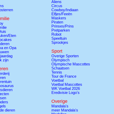
Aliens
lms
Circus
psterren
Cowboy/Indiaan
Elfjes/Feeën
milie
Maskers
Piraten
by
Prinses/Prins
ilie
Pretparken
Huis
Robot
uken/Eten
Speeltuin
pcakes
Sprookjes
nderen
a en Opa
Sport
ouwen
jaardag
Overige Sporten
k zijn
Olympisch
Olympische Mascottes
eren
Schaatsen
Tennis
rderij
Tour de France
ren
Voetbal
rentuin
Voetbal Mascottes
nosaurus
WK Voetbal 2026
sdieren
Eredivisie Logo's
ecten
ssen
Overige
nders
gels
Mandala's
de dieren
meer Mandala's