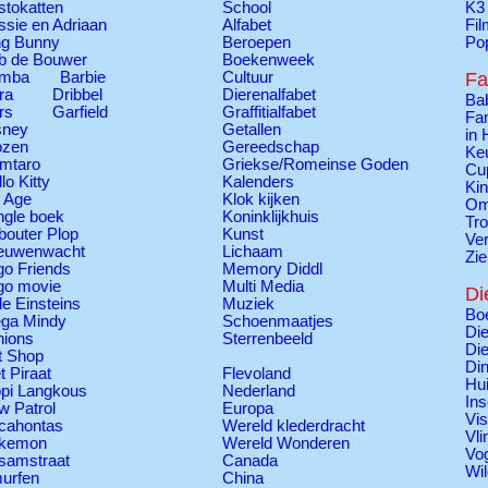
stokatten
School
K3
ssie en Adriaan
Alfabet
Fi
ng Bunny
Beroepen
Po
b de Bouwer
Boekenweek
mba
Barbie
Cultuur
Fa
ra
Dribbel
Dierenalfabet
Ba
rs
Garfield
Graffitialfabet
Fam
sney
Getallen
in 
ozen
Gereedschap
Ke
mtaro
Griekse/Romeinse Goden
Cu
lo Kitty
Kalenders
Ki
e Age
Klok kijken
Om
ngle boek
Koninklijkhuis
Tr
bouter Plop
Kunst
Ver
euwenwacht
Lichaam
Zie
go Friends
Memory Diddl
go movie
Multi Media
Di
tle Einsteins
Muziek
Boe
ga Mindy
Schoenmaatjes
Die
nions
Sterrenbeeld
Die
t Shop
Di
t Piraat
Flevoland
Hui
ppi Langkous
Nederland
Ins
w Patrol
Europa
Vi
cahontas
Wereld klederdracht
Vli
kemon
Wereld Wonderen
Vo
samstraat
Canada
Wil
urfen
China