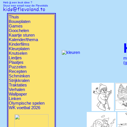
Heb jij een leuk idee ?
Stuur een email naar de Flevokids
Thuis
Bouwplaten
Games
Goochelen
Kaartje sturen
Kalender/thema
Kinderfilms
Kleurplaten
Knutselen
Liedjes
m
Plaatjes
(g
Puzzelen
Recepten
Schminken
Strijkkralen
Traktaties
Verhalen
Wallpaper
Linken
Olympische spelen
WK voetbal 2026