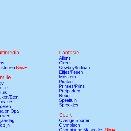
ltimedia
Fantasie
Aliens
lms
Circus
psterren
Cowboy/Indiaan
Elfjes/Feeën
milie
Maskers
Piraten
by
Prinses/Prins
ilie
Pretparken
Huis
Robot
uken/Eten
Speeltuin
pcakes
Sprookjes
nderen
a en Opa
Sport
ouwen
jaardag
Overige Sporten
k zijn
Olympisch
Olympische Mascottes