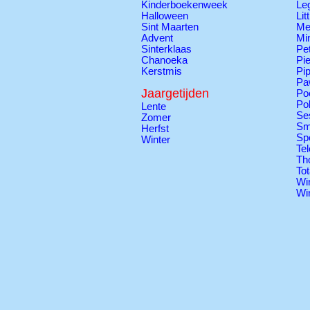
Kinderboekenweek
Le
Halloween
Lit
Sint Maarten
Me
Advent
Mi
Sinterklaas
Pe
Chanoeka
Pie
Kerstmis
Pi
Pa
Jaargetijden
Po
Po
Lente
Se
Zomer
Sm
Herfst
Sp
Winter
Tel
Th
Tot
Wi
Wi