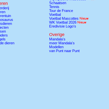
eren
Schaatsen
Tennis
rderij
Tour de France
ren
Voetbal
rentuin
Voetbal Mascottes
nosaurus
WK Voetbal 2026
sdieren
Eredivisie Logo's
ecten
ssen
Overige
nders
gels
Mandala's
de dieren
meer Mandala's
Modellen
van Punt naar Punt