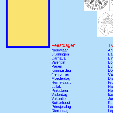
Feestdagen
TV
Nieuwjaar
Ari
3Koningen
Ba
Carnaval
Bi
Valentijn
Bo
Pasen
Bu
Koningsdag
Do
4 en 5 mei
Ca
Moederdag
Di
Hemelvaart
Fr
Luilak
Ha
Pinksteren
Hel
Vaderdag
Ic
Vakantie
Ju
Suikerfeest
Ka
Prinsjesdag
Le
Dierendag
Le