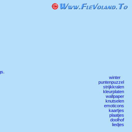
gs.
winter
puntenpuzzel
strijkkralen
kleurplaten
wallpaper
knutselen
emoticons
kaartjes
plaatjes
doolhof
liedjes