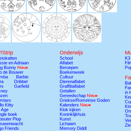
/Strip
Onderwijs
Mu
stokatten
School
K3
ssie en Adriaan
Alfabet
Fi
ng Bunny
Beroepen
Po
b de Bouwer
Boekenweek
mba
Barbie
Cultuur
Fa
ra
Dribbel
Dierenalfabet
Ba
rs
Garfield
Graffitialfabet
Fam
sney
Getallen
in 
ozen
Gereedschap
Ke
mtaro
Griekse/Romeinse Goden
Cu
lo Kitty
Kalenders
Ki
e Age
Klok kijken
Om
ngle boek
Koninklijkhuis
Tr
bouter Plop
Kunst
Ver
euwenwacht
Lichaam
Zie
go Friends
Memory Diddl