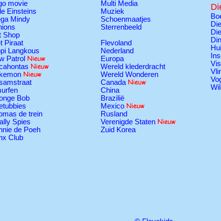
go movie
Multi Media
Di
tle Einsteins
Muziek
Boe
ga Mindy
Schoenmaatjes
Die
nions
Sterrenbeeld
Die
t Shop
Di
t Piraat
Flevoland
Hui
ppi Langkous
Nederland
Ins
w Patrol
Europa
Vi
cahontas
Wereld klederdracht
Vli
kemon
Wereld Wonderen
Vo
samstraat
Canada
Wil
urfen
China
onge Bob
Brazilië
etubbies
Mexico
omas de trein
Rusland
ally Spies
Verenigde Staten
nnie de Poeh
Zuid Korea
nx Club